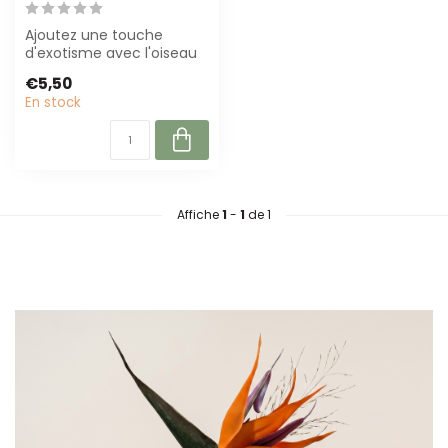
Ajoutez une touche
d'exotisme avec l'oiseau
de paradis orange d'Arti
€5,50
Flora. Cett...
En stock
Affiche
1
-
1
de 1