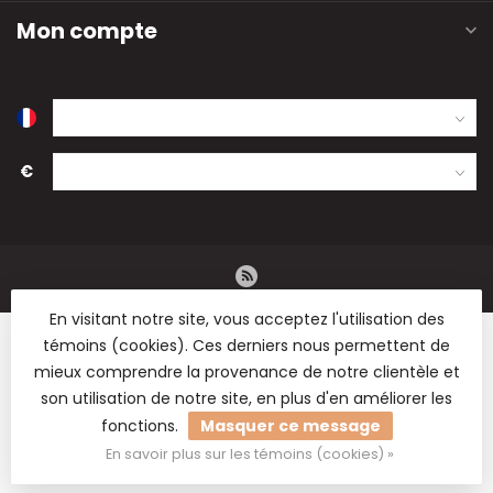
Mon compte
€
En visitant notre site, vous acceptez l'utilisation des
témoins (cookies). Ces derniers nous permettent de
mieux comprendre la provenance de notre clientèle et
son utilisation de notre site, en plus d'en améliorer les
© Copyright 2026 B2B Flowers BV - Vente en gros de fleurs
fonctions.
Masquer ce message
séchées, de fournitures de fleuristerie et de matériel de
loisirs.
En savoir plus sur les témoins (cookies) »