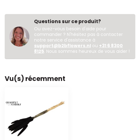
Questions sur ce produit?
Ou avez-vous besoin d'aide pour
commander ? N'hésitez pas à contacter
notre service d'assistance à
support@b2bflowers.nl
ou
+31 6 8300
8125
. Nous sommes heureux de vous aider !
Vu(s) récemment