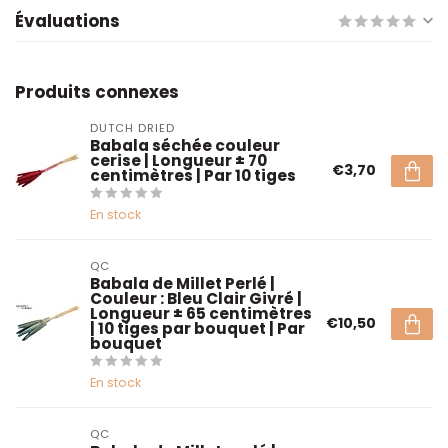
Évaluations
Produits connexes
DUTCH DRIED
Babala séchée couleur
cerise | Longueur ± 70
€3,70
centimètres | Par 10 tiges
En stock
QC
Babala de Millet Perlé |
Couleur : Bleu Clair Givré |
Longueur ± 65 centimètres
€10,50
| 10 tiges par bouquet | Par
bouquet
En stock
QC