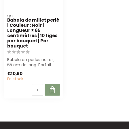
QC
Babala de millet perlé
| Couleur : Noir |
Longueur ± 65
centimètres | 10 tiges
par bouquet | Par
bouquet
Babala en perles noires,
65 cm de long. Parfait
pour les fleuristes et les
€10,50
desig...
En stock