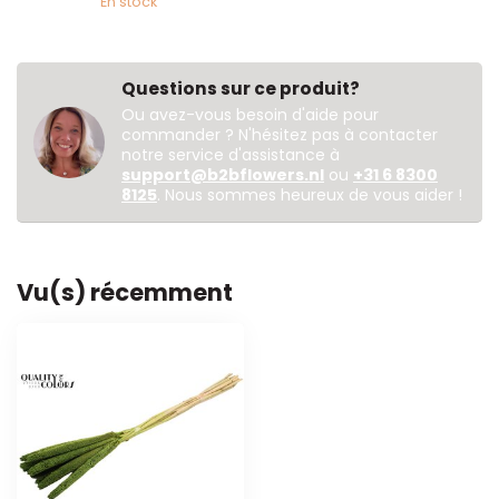
En stock
Questions sur ce produit?
Ou avez-vous besoin d'aide pour
commander ? N'hésitez pas à contacter
notre service d'assistance à
support@b2bflowers.nl
ou
+31 6 8300
8125
. Nous sommes heureux de vous aider !
Vu(s) récemment