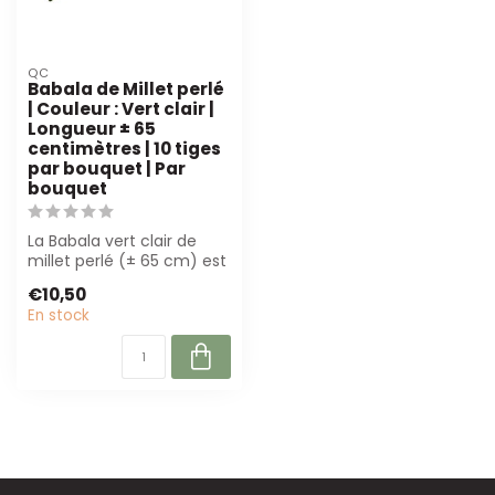
QC
Babala de Millet perlé
| Couleur : Vert clair |
Longueur ± 65
centimètres | 10 tiges
par bouquet | Par
bouquet
La Babala vert clair de
millet perlé (± 65 cm) est
parfaite pour des
€10,50
créations f...
En stock