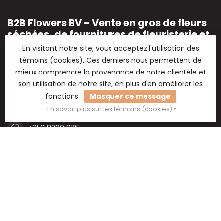
B2B Flowers BV - Vente en gros de fleurs
séchées, de fournitures de fleuristerie et
de matériel de loisirs.
En visitant notre site, vous acceptez l'utilisation des
Vente en gros de fleurs séchées
témoins (cookies). Ces derniers nous permettent de
mieux comprendre la provenance de notre clientèle et
2e Poellaan 30-32
son utilisation de notre site, en plus d'en améliorer les
2161 CJ Lisse
fonctions.
Masquer ce message
Nederland
En savoir plus sur les témoins (cookies) »
+31 6 8300 8125
+31 6 8300 8125
support@b2bflowers.nl
Catégories