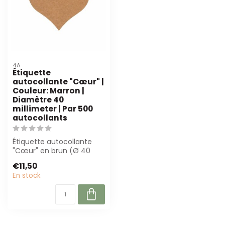
4A
Étiquette
autocollante "Cœur" |
Couleur: Marron |
Diamètre 40
millimeter | Par 500
autocollants
Étiquette autocollante
"Cœur" en brun (Ø 40
mm) par 500 pièces.
€11,50
Parfait pour les...
En stock