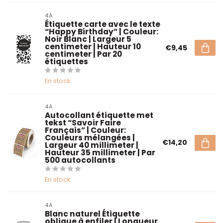
4A
Étiquette carte avec le texte
“Happy Birthday” | Couleur:
Noir Blanc | Largeur 5
centimeter | Hauteur 10
€9,45
centimeter | Par 20
étiquettes
En stock
4A
Autocollant étiquette met
tekst “Savoir Faire
Français” | Couleur:
Couleurs mélangées |
€14,20
Largeur 40 millimeter |
Hauteur 35 millimeter | Par
500 autocollants
En stock
4A
Blanc naturel Étiquette
oblique à enfiler | Longueur