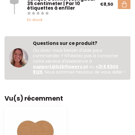
35 centimeter | Par 10
€8,50
étiquettes à enfiler
En stock
Questions sur ce produit?
Ou avez-vous besoin d'aide pour
commander ? N'hésitez pas à contacter
notre service d'assistance à
support@b2bflowers.nl
ou
+31 6 8300
8125
. Nous sommes heureux de vous aider !
Vu(s) récemment