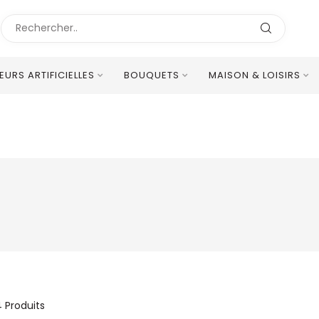
LEURS ARTIFICIELLES
BOUQUETS
MAISON & LOISIRS
Excellent Service Client Multilingue
4
Produits