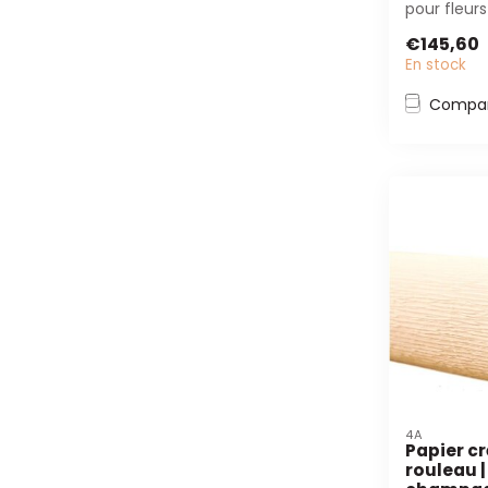
pour fleurs
transparen
€145,60
pour embal
En stock
Compar
4A
Papier c
rouleau |