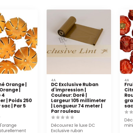
4A
4A
hé Orange |
DC Exclusive Ruban
Fru
 Orange |
d'impression |
Cit
 4
Couleur: Doré |
Rou
r | Poids 250
Largeur 105 millimeter
gra
sac | Par 5
| Longueur 74 meter |
sa
Par rouleau
Déco
d'orange
Découvrez le luxe DC
mini
aturellement
Exclusive ruban
Parf