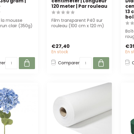
350 gram |
centimeter | Longueur
Dia
e
120 meter | Par rouleau
cen
13 
boî
 la mousse
Film transparent P40 sur
brun clair (350g)
rouleau (100 cm x 120 m)
faite pour
de 4A offre une
Boî
..
excellente cla...
rou
13 
€27,40
€3
prés
En stock
En s
er
Comparer