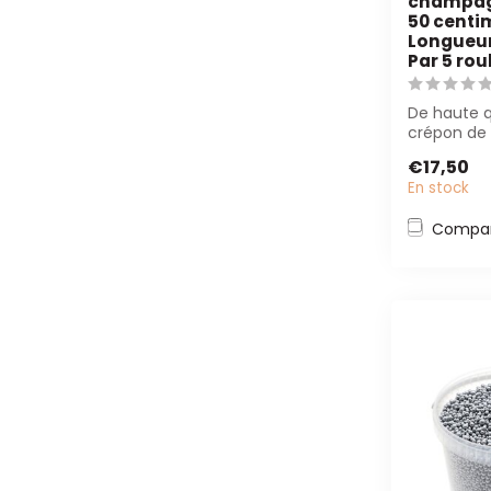
champagn
50 centim
Longueur 
Par 5 ro
De haute q
crépon de 
champagne
€17,50
(50 cm x 2,
En stock
Compar