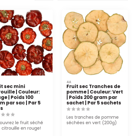
4A
it sec mini
Fruit sec Tranches de
rouille | Couleur:
pomme | Couleur: Vert
ge | Poids 100
| Poids 200 gram par
m par sac | Par 5
sachet | Par 5 sachets
cs
Les tranches de pomme
uvrez le fruit séché
séchées en vert (200g)
 citrouille en rouge!
de 4A sont parfaites pour
ait pour les
les décor...