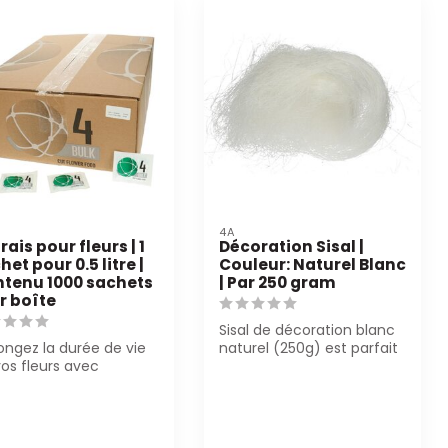
4A
rais pour fleurs | 1
Décoration Sisal |
het pour 0.5 litre |
Couleur: Naturel Blanc
tenu 1000 sachets
| Par 250 gram
ar boîte
Sisal de décoration blanc
ongez la durée de vie
naturel (250g) est parfait
os fleurs avec
pour les fleuristes et les ...
grais pour fleurs 4A.
ue sa...