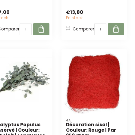
7,00
€13,80
tock
En stock
Comparer
Comparer
4A
alyptus Populus
Décoration sisal |
servé | Couleur:
Couleur: Rouge | Par