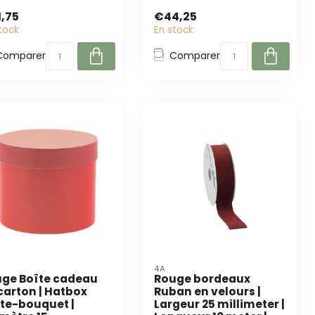
rations,...
,75
€44,25
tock
En stock
Comparer
Comparer
4A
ge Boîte cadeau
Rouge bordeaux
carton | Hatbox
Ruban en velours |
te-bouquet |
Largeur 25 millimeter |