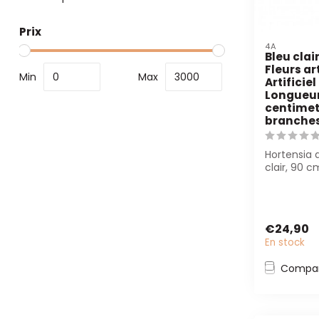
Prix
4A
Bleu clai
Fleurs art
Min
Max
Artificiel
Longueur
centimete
branche
Hortensia a
clair, 90 c
tiges. Parfai
€24,90
En stock
Compar