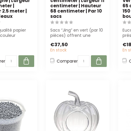
e | Largeur
centimeter | Largeur 11
Ver
eter |
centimeter | Hauteur
65 
2.5 meter |
68 centimeter | Par 10
150
uleaux
sacs
bo
ualité papier
Sacs “Jing” en vert (par 10
Euc
couleur
pièces) offrent une
prés
 en rouleau
apparence professionnelle
cm 
€37,50
€18
5 m). ...
pour f...
par 
En stock
En s
er
Comparer