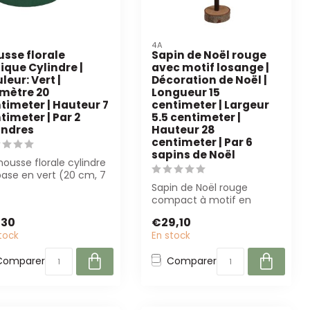
4A
sse florale
Sapin de Noël rouge
ique Cylindre |
avec motif losange |
leur: Vert |
Décoration de Noël |
mètre 20
Longueur 15
timeter | Hauteur 7
centimeter | Largeur
timeter | Par 2
5.5 centimeter |
indres
Hauteur 28
centimeter | Par 6
sapins de Noël
ousse florale cylindre
base en vert (20 cm, 7
est parfaite pour les
Sapin de Noël rouge
compact à motif en
losange de 4A (15x5,5x28
,30
€29,10
cm). Parfait pou...
tock
En stock
Comparer
Comparer