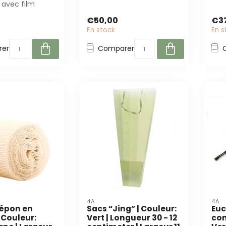
 avec film
t, parfaites
€50,00
€3
...
En stock
En s
er
Comparer
4A
4A
répon en
Sacs “Jing” | Couleur:
Euc
 Couleur:
Vert | Longueur 30 - 12
con