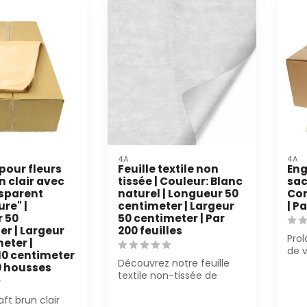
4A
4A
pour fleurs
Feuille textile non
Eng
n clair avec
tissée | Couleur: Blanc
sac
nsparent
naturel | Longueur 50
Con
re" |
centimeter | Largeur
| P
 50
50 centimeter | Par
er | Largeur
200 feuilles
Prol
eter |
de v
10 centimeter
Découvrez notre feuille
l'en
0 housses
textile non-tissée de
Chaq
haute qualité en blanc
ft brun clair
naturel (50...