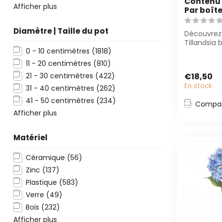
Contenu 
Afficher plus
Par boît
Diamètre | Taille du pot
Découvrez
Tillandsia 
0 - 10 centimètres
(1818)
de 4A. Par
compositio.
11 - 20 centimètres
(810)
€18,50
21 - 30 centimètres
(422)
En stock
31 - 40 centimètres
(262)
41 - 50 centimètres
(234)
Compar
Afficher plus
Matériel
Céramique
(56)
Zinc
(137)
Plastique
(583)
Verre
(49)
Bois
(232)
Afficher plus