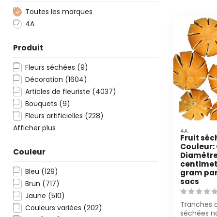
Toutes les marques
4A
Produit
Fleurs séchées
(9)
Décoration
(1604)
Articles de fleuriste
(4037)
Bouquets
(9)
Fleurs artificielles
(228)
Afficher plus
4A
Fruit séc
Couleur:
Couleur
Diamètre
centimete
Bleu
(129)
gram par 
sacs
Brun
(717)
Jaune
(510)
Tranches 
Couleurs variées
(202)
séchées n