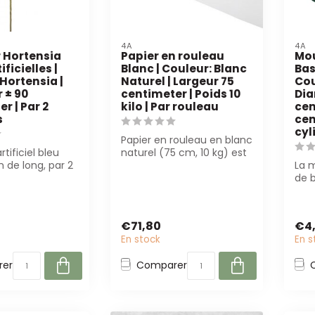
4A
4A
r Hortensia
Papier en rouleau
Mou
ificielles |
Blanc | Couleur: Blanc
Bas
 Hortensia |
Naturel | Largeur 75
Cou
 ± 90
centimeter | Poids 10
Dia
r | Par 2
kilo | Par rouleau
cen
s
cen
cyl
Papier en rouleau en blanc
rtificiel bleu
naturel (75 cm, 10 kg) est
m de long, par 2
parfait pour les fleuriste...
La m
t pour les fl...
de 
cm) 
f...
€71,80
€4
En stock
En s
er
Comparer