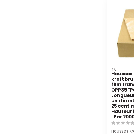
4A
Housses 
kraft bru
film tra
OPP35 "Pu
Longueur
centimet
25 centim
Hauteur 
| Par 200
Housses kra