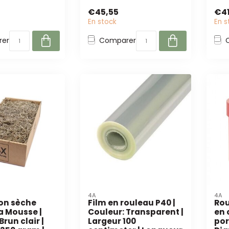
elle teinte
d'impression couleur doré,
déco
€45,55
€41
aites ...
105 mm de large ...
En stock
En s
er
Comparer
4A
4A
on sèche
Film en rouleau P40 |
Rou
a Mousse |
Couleur: Transparent |
en 
Brun clair |
Largeur 100
por