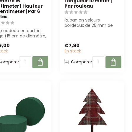
mètre 15
Longueur 10 meter |
timeter | Hauteur
Par rouleau
centimeter | Par 6
tes
Ruban en velours
bordeaux de 25 mm de
te cadeau en carton
large et 10 meter de long.
ge (15 cm de diamètre,
Parfait pour le...
cm de hauteur) pour
9,00
€7,80
enta...
tock
En stock
Comparer
Comparer