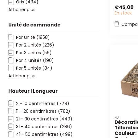
Gris
(494)
dans une b
€45,00
orange. Parf
Afficher plus
En stock
Compar
Unité de commande
Par unité
(1858)
Par 2 unités
(226)
Par 3 unités
(56)
Par 4 unités
(190)
Par 5 unités
(84)
Afficher plus
Hauteur | Longueur
2 - 10 centimètres
(778)
11 - 20 centimètres
(782)
4A
21 - 30 centimètres
(449)
Décorati
31 - 40 centimètres
(286)
Tillandsi
Couleur: 
41 - 50 centimètres
(499)