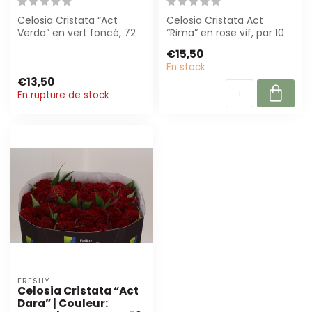
Celosia Cristata “Act
Celosia Cristata Act
Verda” en vert foncé, 72
“Rima” en rose vif, par 10
cm de long. Parfait pour
pièces. Parfait pour
€15,50
fleurist...
fleuristes ...
En stock
€13,50
En rupture de stock
FRESHY
Celosia Cristata “Act
Dara” | Couleur: