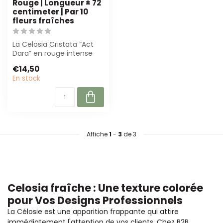
Rouge | Longueur ± 72
centimeter | Par 10
fleurs fraîches
La Celosia Cristata “Act
Dara” en rouge intense
est une fleur coupée de
€14,50
haute qu...
En stock
Affiche
1
-
3
de 3
Celosia fraîche : Une texture colorée
pour Vos Designs Professionnels
La Célosie est une apparition frappante qui attire
immédiatement l'attention de vos clients. Chez B2B