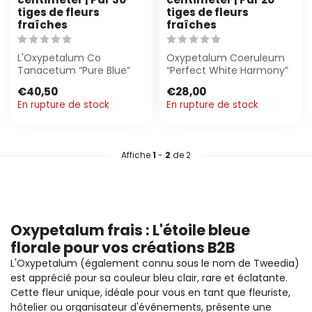
tiges de fleurs
tiges de fleurs
fraîches
fraîches
L'Oxypetalum Co
Oxypetalum Coeruleum
Tanacetum “Pure Blue”
“Perfect White Harmony”
est une magnifique fleur
est une fleur élégante,
€40,50
€28,00
fraîchement coupé...
d'un blanc ...
En rupture de stock
En rupture de stock
Affiche
1
-
2
de 2
Oxypetalum frais : L'étoile bleue
florale pour vos créations B2B
L'Oxypetalum (également connu sous le nom de Tweedia)
est apprécié pour sa couleur bleu clair, rare et éclatante.
Cette fleur unique, idéale pour vous en tant que fleuriste,
hôtelier ou organisateur d'événements, présente une