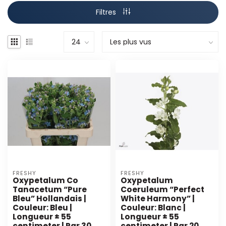
Filtres
FRESHY
FRESHY
Oxypetalum Co
Oxypetalum
Tanacetum “Pure
Coeruleum “Perfect
Bleu” Hollandais |
White Harmony” |
Couleur: Bleu |
Couleur: Blanc |
Longueur ± 55
Longueur ± 55
centimeter | Par 30
centimeter | Par 20