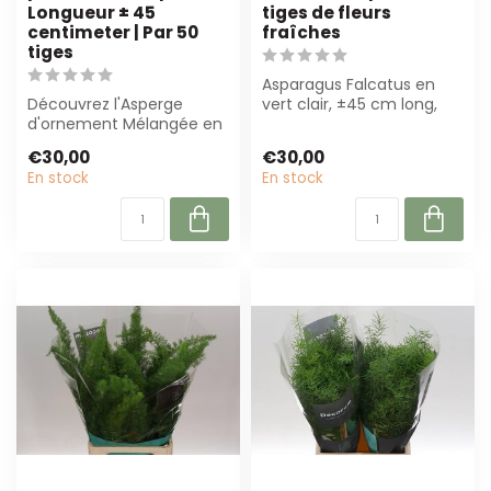
Longueur ± 45
tiges de fleurs
centimeter | Par 50
fraîches
tiges
Asparagus Falcatus en
Découvrez l'Asperge
vert clair, ±45 cm long,
d'ornement Mélangée en
par 50 tiges. Parfait pour
Bouquet de Freshy! Ces
bouque...
€30,00
€30,00
branches verte...
En stock
En stock