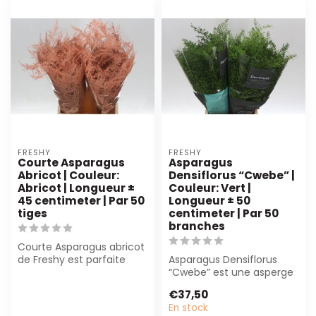
FRESHY
FRESHY
Courte Asparagus
Asparagus
Abricot | Couleur:
Densiflorus “Cwebe” |
Abricot | Longueur ±
Couleur: Vert |
45 centimeter | Par 50
Longueur ± 50
tiges
centimeter | Par 50
branches
Courte Asparagus abricot
de Freshy est parfaite
Asparagus Densiflorus
pour les fleuristes et les
“Cwebe” est une asperge
organ...
ornementale robuste et
€37,50
verte de 50...
En stock