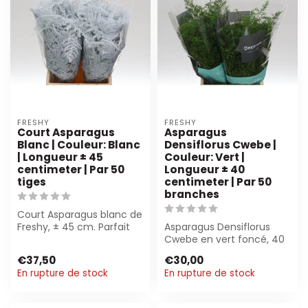
FRESHY
FRESHY
Court Asparagus
Asparagus
Blanc | Couleur: Blanc
Densiflorus Cwebe |
| Longueur ± 45
Couleur: Vert |
centimeter | Par 50
Longueur ± 40
tiges
centimeter | Par 50
branches
Court Asparagus blanc de
Freshy, ± 45 cm. Parfait
Asparagus Densiflorus
pour bouquets et projets
Cwebe en vert foncé, 40
d'int...
cm de long, par 50 tiges.
€37,50
€30,00
Parfait ...
En rupture de stock
En rupture de stock