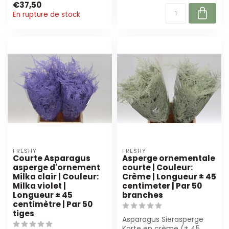
€37,50
En rupture de stock
FRESHY
FRESHY
Courte Asparagus
Asperge ornementale
asperge d'ornement
courte | Couleur:
Milka clair | Couleur:
Crème | Longueur ± 45
Milka violet |
centimeter | Par 50
Longueur ± 45
branches
centimètre | Par 50
tiges
Asparagus Sierasperge
Korte en crème (± 45