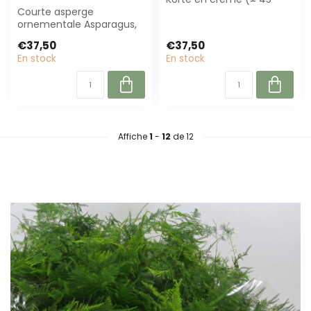
Courte asperge
cm) est parfait pour les
ornementale Asparagus,
fleuristes. ...
Milka clair en violet milka
€37,50
€37,50
(±45 cm) de Fr...
En stock
En stock
Affiche
1
-
12
de 12