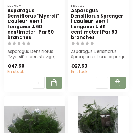
FRESHY
FRESHY
Asparagus
Asparagus
Densiflorus “Myersii” |
Densiflorus Sprengeri
Couleur: Vert |
| Couleur: Vert |
Longueur ± 60
Longueur ± 45
centimeter | Par 50
centimeter | Par 50
branches
branches
Asparagus Densiflorus
Asparagus Densiflorus
“Myersii” is een stevige,
Sprengeri est une asperge
groene sierasperge van
d'ornement verte et
€47,50
€27,50
60 cm, ge...
naturelle de...
En stock
En stock