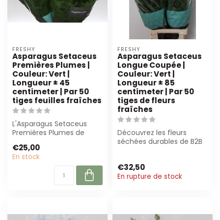
FRESHY
FRESHY
Asparagus Setaceus
Asparagus Setaceus
Premières Plumes |
Longue Coupée |
Couleur: Vert |
Couleur: Vert |
Longueur ± 45
Longueur ± 85
centimeter | Par 50
centimeter | Par 50
tiges feuilles fraîches
tiges de fleurs
fraîches
L'Asparagus Setaceus
Premières Plumes de
Découvrez les fleurs
Freshy offre des tiges
séchées durables de B2B
€25,00
aérées et vertes...
Flowers BV. Idéales pour
En stock
les fleuri...
€32,50
En rupture de stock