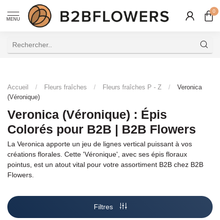
0
MENU
 en Ligne Internationale Conviviale
Livraison Rap
Accueil
/
Fleurs fraîches
/
Fleurs fraîches P - Z
/
Veronica
(Véronique)
Veronica (Véronique) : Épis
Colorés pour B2B | B2B Flowers
La Veronica apporte un jeu de lignes vertical puissant à vos
créations florales. Cette 'Véronique', avec ses épis floraux
pointus, est un atout vital pour votre assortiment B2B chez B2B
Flowers.
Filtres