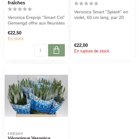
fraîches
Veronica Smart “Splash” en
Veronica Ereprijs “Smart Col”
violet, 60 cm lang, par 20
Gemengd offre aux fleuristes
tiges. Parfait pour les fl...
et aux créateurs des ...
€22,50
En stock
€22,00
En rupture de stock
FRESHY
Véronique Veronica