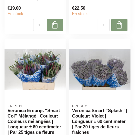
Parfait pour fleuristes et
€19,00
€22,50
déc...
En stock
En stock
FRESHY
FRESHY
Veronica Ereprijs “Smart
Veronica Smart “Splash” |
Col” Mélangé | Couleur:
Couleur: Violet |
Couleurs mélangées |
Longueur ± 60 centimeter
Longueur ± 60 centimeter
| Par 20 tiges de fleurs
| Par 25 tiges de fleurs
fraîches