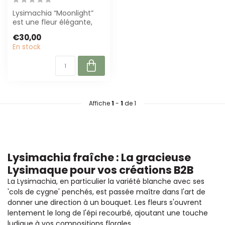
Lysimachia “Moonlight”
est une fleur élégante,
blanche avec de longues
€30,00
tiges (± ...
En stock
Affiche
1
-
1
de 1
Lysimachia fraîche : La gracieuse
Lysimaque pour vos créations B2B
La Lysimachia, en particulier la variété blanche avec ses
'cols de cygne' penchés, est passée maître dans l'art de
donner une direction à un bouquet. Les fleurs s'ouvrent
lentement le long de l'épi recourbé, ajoutant une touche
ludique à vos compositions florales.