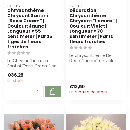
FRESHY
FRESHY
Chrysanthème
Décoration
Chrysant Santini
Chrysanthème
“Rossi Cream” |
Chrysant “Lamira” |
Couleur: Jaune |
Couleur: Violet |
Longueur ± 55
Longueur ± 70
centimeter | Par 25
centimeter | Par 10
tiges de fleurs
fleurs fraîches
fraîches
Le chrysanthème De
Le Chrysanthemum
Deco “Lamira” en violet
Santini “Rossi Cream” en
est parfait pour bouquets
jaune mesure 55 cm et
et décorati...
€36,25
est livré par 25...
En stock
€13,50
En rupture de stock