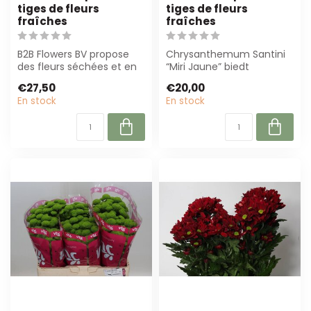
tiges de fleurs
tiges de fleurs
fraîches
fraîches
B2B Flowers BV propose
Chrysanthemum Santini
des fleurs séchées et en
“Miri Jaune” biedt
soie de haute qualité,
opvallende rood-geel
€27,50
€20,00
parfaites...
bloemtrossen op st...
En stock
En stock