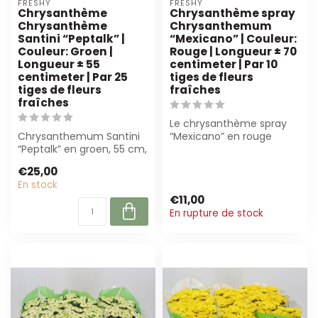
FRESHY
FRESHY
Chrysanthème
Chrysanthème spray
Chrysanthème
Chrysanthemum
Santini “Peptalk” |
“Mexicano” | Couleur:
Couleur: Groen |
Rouge | Longueur ± 70
Longueur ± 55
centimeter | Par 10
centimeter | Par 25
tiges de fleurs
tiges de fleurs
fraîches
fraîches
Le chrysanthème spray
Chrysanthemum Santini
“Mexicano” en rouge
“Peptalk” en groen, 55 cm,
profond, 70 cm de long,
per 25 tiges. Parfait pour
par 10 tiges. ...
€25,00
les ...
En stock
€11,00
En rupture de stock