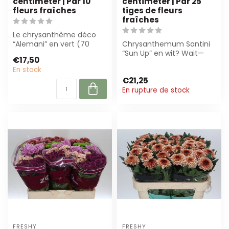
centimeter | Par 10
centimeter | Par 25
fleurs fraîches
tiges de fleurs
fraîches
Le chrysanthème déco
“Alemani” en vert (70
Chrysanthemum Santini
cm) offre une qualité
“Sun Up” en wit? Wait—
€17,50
supérieure et u...
need French: "en blanc"
En stock
not "in wit"...
€21,25
En rupture de stock
FRESHY
FRESHY