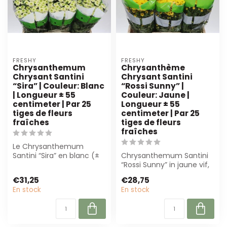
FRESHY
FRESHY
Chrysanthemum
Chrysanthème
Chrysant Santini
Chrysant Santini
“Sira” | Couleur: Blanc
“Rossi Sunny” |
| Longueur ± 55
Couleur: Jaune |
centimeter | Par 25
Longueur ± 55
tiges de fleurs
centimeter | Par 25
fraîches
tiges de fleurs
fraîches
Le Chrysanthemum
Santini “Sira” en blanc (±
Chrysanthemum Santini
55 cm) est parfait pour
“Rossi Sunny” in jaune vif,
les fleurist...
± 55 cm, par 25 tiges.
€31,25
€28,75
Parfait...
En stock
En stock