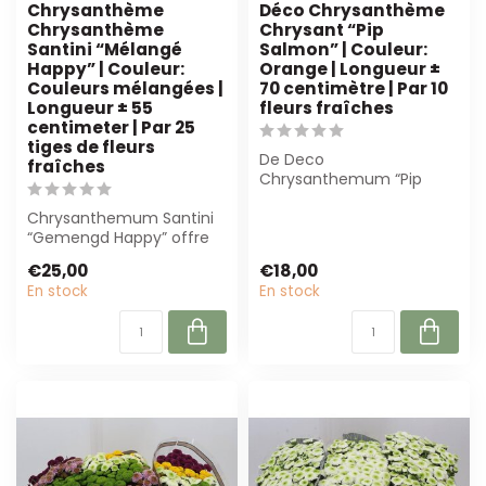
Chrysanthème
Déco Chrysanthème
Chrysanthème
Chrysant “Pip
Santini “Mélangé
Salmon” | Couleur:
Happy” | Couleur:
Orange | Longueur ±
Couleurs mélangées |
70 centimètre | Par 10
Longueur ± 55
fleurs fraîches
centimeter | Par 25
tiges de fleurs
De Deco
fraîches
Chrysanthemum “Pip
Salmon” est un
Chrysanthemum Santini
magnifique
“Gemengd Happy” offre
chrysanthème saumon-
un mélange coloré de
orange ...
€25,00
€18,00
fleurs compacte...
En stock
En stock