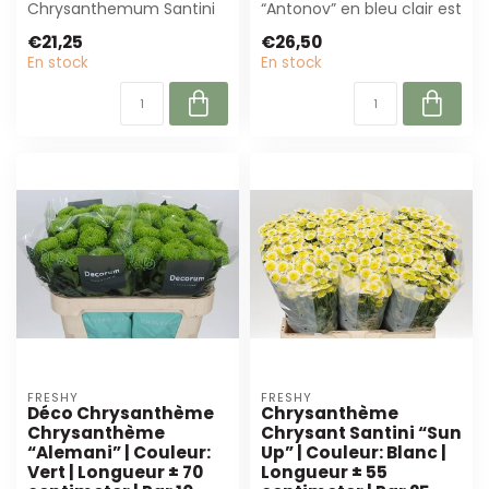
Chrysanthemum Santini
“Antonov” en bleu clair est
“Miri” en violet! Ces fleurs
parfait pour les
€21,25
€26,50
fraîches de 55 c...
compositions ...
En stock
En stock
FRESHY
FRESHY
Déco Chrysanthème
Chrysanthème
Chrysanthème
Chrysant Santini “Sun
“Alemani” | Couleur:
Up” | Couleur: Blanc |
Vert | Longueur ± 70
Longueur ± 55