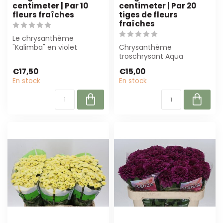
centimeter | Par 10
centimeter | Par 20
fleurs fraîches
tiges de fleurs
fraîches
Le chrysanthème
"Kalimba" en violet
Chrysanthème
profond est parfait pour
troschrysant Aqua
les fleuristes prof...
“Randall” en violet, 65 cm
€17,50
€15,00
de long. Par 20 tiges....
En stock
En stock