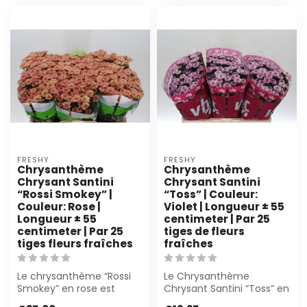
FRESHY
FRESHY
Chrysanthème
Chrysanthème
Chrysant Santini
Chrysant Santini
“Rossi Smokey” |
“Toss” | Couleur:
Couleur: Rose |
Violet | Longueur ± 55
Longueur ± 55
centimeter | Par 25
centimeter | Par 25
tiges de fleurs
tiges fleurs fraîches
fraîches
Le chrysanthème “Rossi
Le Chrysanthème
Smokey” en rose est
Chrysant Santini “Toss” en
parfait pour bouquets et
violet vif est parfait pour