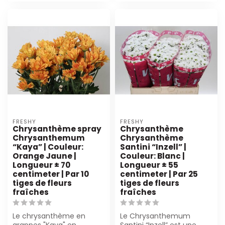
FRESHY
FRESHY
Chrysanthème spray
Chrysanthème
Chrysanthemum
Chrysanthème
“Kaya” | Couleur:
Santini “Inzell” |
Orange Jaune |
Couleur: Blanc |
Longueur ± 70
Longueur ± 55
centimeter | Par 10
centimeter | Par 25
tiges de fleurs
tiges de fleurs
fraîches
fraîches
Le chrysanthème en
Le Chrysanthemum
grappes "Kaya" en
Santini “Inzell” est une