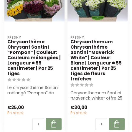
FRESHY
FRESHY
Chrysanthème
Chrysanthemum
Chrysant Santini
Chrysanthème
“Pompon” | Couleur:
Santini “Maverick
Couleurs mélangées |
White” | Couleur:
Longueur ± 55
Blanc | Longueur ± 55
centimeter | Par 25
centimeter | Par 25
tiges
tiges de fleurs
fraîches
Le chrysanthème Santini
mélangé “Pompon” de
Chrysanthemum Santini
Freshy offre des fleurs
“Maverick White” offre 25
compactes et...
tiges de fleurs blanches
€25,00
€30,00
nettes,...
En stock
En stock