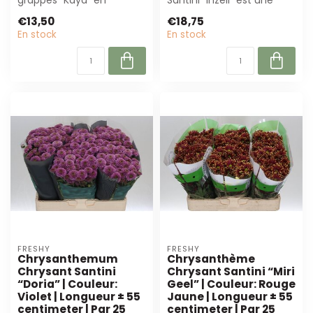
orange-jaune est parfait
fleur blanche, de haute
€13,50
€18,75
pour bouquets et é...
qualité, de 55...
En stock
En stock
FRESHY
FRESHY
Chrysanthemum
Chrysanthème
Chrysant Santini
Chrysant Santini “Miri
“Doria” | Couleur:
Geel” | Couleur: Rouge
Violet | Longueur ± 55
Jaune | Longueur ± 55
centimeter | Par 25
centimeter | Par 25