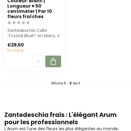
Couleur: Blanc |
Longueur ± 50
centimeter | Par 10
fleurs fraîches
Zantedeschia Calla
“Crystal Blush” en blanc, ±
50 cm. Parfait pour
€29,50
bouquets de m...
En stock
Affiche
1
-
3
de 3
Zantedeschia frais : L'élégant Arum
pour les professionnels
L'Arum est l'une des fleurs les plus élégantes au monde,