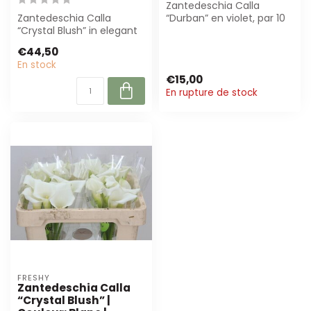
Zantedeschia Calla
Zantedeschia Calla
“Durban” en violet, par 10
“Crystal Blush” in elegant
pièces (± 60 cm). Parfait
blanc. Met een lengte van
pour bou...
€44,50
± 70 cm,...
En stock
€15,00
En rupture de stock
FRESHY
Zantedeschia Calla
“Crystal Blush” |