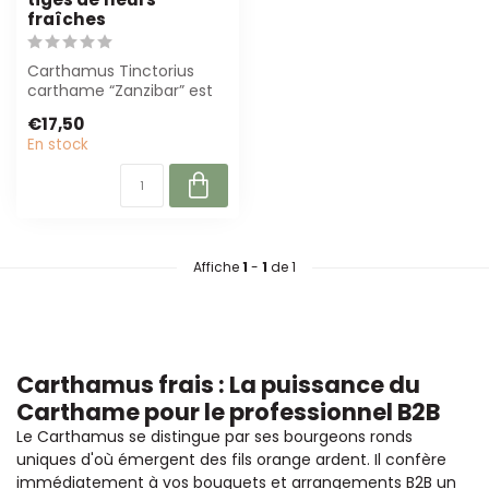
fraîches
Carthamus Tinctorius
carthame “Zanzibar” est
une fleur jaune puissante
€17,50
avec des ...
En stock
Affiche
1
-
1
de 1
Carthamus frais : La puissance du
Carthame pour le professionnel B2B
Le Carthamus se distingue par ses bourgeons ronds
uniques d'où émergent des fils orange ardent. Il confère
immédiatement à vos bouquets et arrangements B2B un