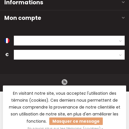
Informations
Mon compte
€
En visitant notre site, vous acceptez l'utilisation des
témoins (cookies). Ces derniers nous permettent de
mieux comprendre la provenance de notre clientèle et
son utilisation de notre site, en plus d'en améliorer les
© Copyright 2026 B2B Flowers BV - Vente en gros de fleurs
fonctions.
Masquer ce message
séchées, de fournitures de fleuristerie et de matériel de
loisirs.
En savoir plus sur les témoins (cookies) »