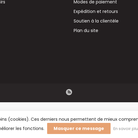
irs
Modes de paiement
Expédition et retours
Soutien à la clientèle
Plan du site
émoins (cookies). Ces derniers nous permettent de mieux comprend
éliorer les fonctions.
Masquer ce message
En savoir pl
rs BV - Vente en gros de fleurs séchées, de fournitures de fleuristerie