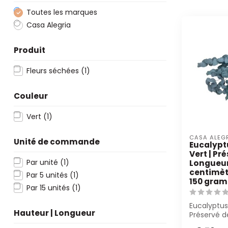
Toutes les marques
Casa Alegria
Produit
Fleurs séchées
(1)
Couleur
Vert
(1)
CASA ALEG
Unité de commande
Eucalypt
Vert | Pré
Par unité
(1)
Longueur
centimètr
Par 5 unités
(1)
150 gra
Par 15 unités
(1)
Eucalyptus
Hauteur | Longueur
Préservé d
pour les fl