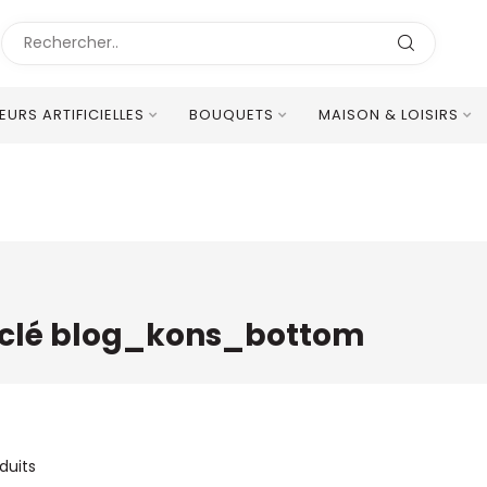
LEURS ARTIFICIELLES
BOUQUETS
MAISON & LOISIRS
Excellent Service Client Multilingue
-clé blog_kons_bottom
duits