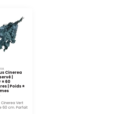
RIA
us Cinerea
servé |
 ± 60
es | Poids ±
mmes
 Cinerea Vert
e 60 cm. Parfait
euristes et les