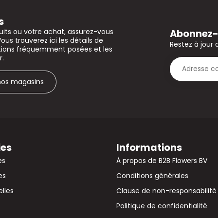
s
Abonnez-v
uits ou votre achat, assurez-vous
Vous trouverez ici les détails de
Restez à jour 
stions fréquemment posées et les
r.
 nos magasins
ies
Informations
es
À propos de B2B Flowers BV
es
Conditions générales
elles
Clause de non-responsabilité
Politique de confidentialité