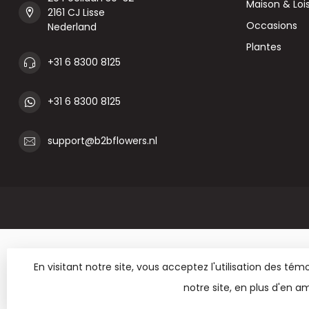
Maison & Lois
2161 CJ Lisse
Occasions
Nederland
Plantes
+31 6 8300 8125
+31 6 8300 8125
support@b2bflowers.nl
En visitant notre site, vous acceptez l'utilisation des t
notre site, en plus d'en am
© Copyright 2026 B2B Flowe