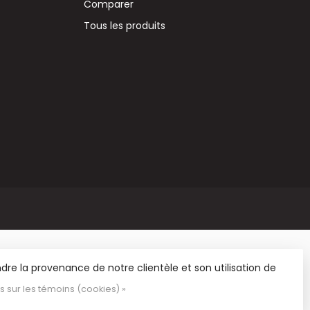
Comparer
Tous les produits
re la provenance de notre clientèle et son utilisation de
us sur les témoins (cookies) »
 et de matériel de loisirs.