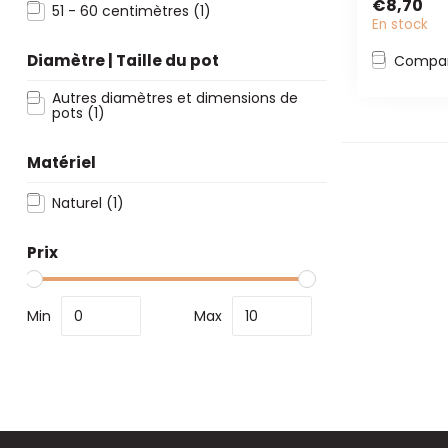
€8,70
de...
51 - 60 centimètres
(1)
En stock
Diamètre | Taille du pot
Compar
Autres diamètres et dimensions de
pots
(1)
Matériel
Naturel
(1)
Prix
Min
Max