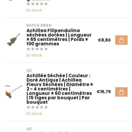
En stock
DUTCH DRIED
Achillea Filipendulina
séchées dorées | Longueur
± 65 centimètres | Poids ±
€8,80
100 grammes
En stock
QC
Achillée Séchée | Couleur :
Doré Antique | Achillea
Fleurs Séchées | Diamètre ±
2 - 4 centimètres |
€15,75
Longueur ± 60 centimètres
| 15 tiges par bouquet | Par
bouquet
En stock
QC