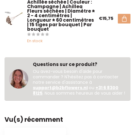
Achillée séchée | Couleur :
Champagne | Achillea
Fleurs séchées | Diamètre ±
2 - 4 centimètres |
€15,75
Longueur ± 60 centimètres
| 15 tiges par bouquet | Par
bouquet
En stock
Questions sur ce produit?
Ou avez-vous besoin d'aide pour
commander ? N'hésitez pas à contacter
notre service d'assistance à
support@b2bflowers.nl
ou
+31 6 8300
8125
. Nous sommes heureux de vous aider !
Vu(s) récemment