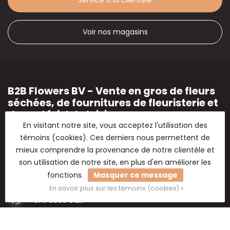
Service à la clientèle
Voir nos magasins
B2B Flowers BV - Vente en gros de fleurs
séchées, de fournitures de fleuristerie et
de matériel de loisirs.
En visitant notre site, vous acceptez l'utilisation des
Vente en gros de fleurs séchées
témoins (cookies). Ces derniers nous permettent de
mieux comprendre la provenance de notre clientèle et
2e Poellaan 30-32
son utilisation de notre site, en plus d'en améliorer les
2161 CJ Lisse
Nederland
fonctions.
Masquer ce message
En savoir plus sur les témoins (cookies) »
+31 6 8300 8125
+31 6 8300 8125