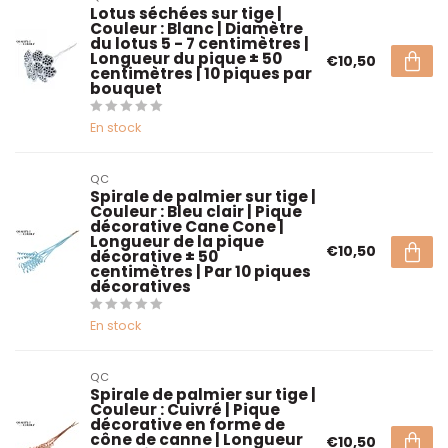
Lotus séchées sur tige |
Couleur : Blanc | Diamètre
du lotus 5 - 7 centimètres |
Longueur du pique ± 50
€10,50
centimètres | 10 piques par
bouquet
En stock
QC
Spirale de palmier sur tige |
Couleur : Bleu clair | Pique
décorative Cane Cone |
Longueur de la pique
€10,50
décorative ± 50
centimètres | Par 10 piques
décoratives
En stock
QC
Spirale de palmier sur tige |
Couleur : Cuivré | Pique
décorative en forme de
cône de canne | Longueur
€10,50