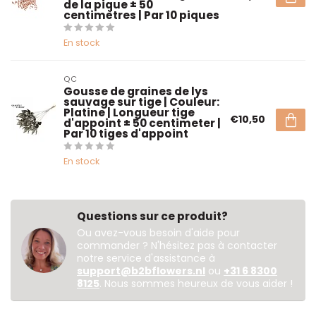
de la pique ± 50
centimètres | Par 10 piques
En stock
QC
Gousse de graines de lys
sauvage sur tige | Couleur:
Platine | Longueur tige
€10,50
d'appoint ± 50 centimeter |
Par 10 tiges d'appoint
En stock
Questions sur ce produit?
Ou avez-vous besoin d'aide pour
commander ? N'hésitez pas à contacter
notre service d'assistance à
support@b2bflowers.nl
ou
+31 6 8300
8125
. Nous sommes heureux de vous aider !