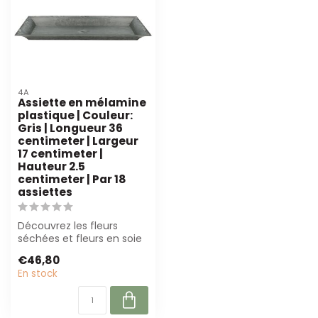
4A
Assiette en mélamine
plastique | Couleur:
Gris | Longueur 36
centimeter | Largeur
17 centimeter |
Hauteur 2.5
centimeter | Par 18
assiettes
Découvrez les fleurs
séchées et fleurs en soie
de haute qualité de B2B
€46,80
Flowers B...
En stock