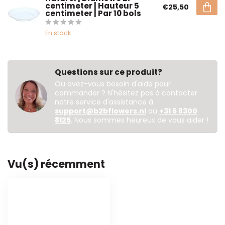
centimeter | Hauteur 5
€25,50
centimeter | Par 10 bols
En stock
Questions sur ce produit?
Ou avez-vous besoin d'aide pour
commander ? N'hésitez pas à contacter
notre service d'assistance à
support@b2bflowers.nl
ou
+31 6 8300
8125
. Nous sommes heureux de vous aider !
Vu(s) récemment