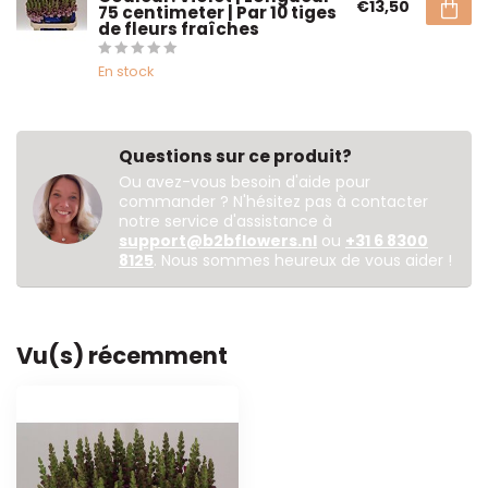
€13,50
75 centimeter | Par 10 tiges
de fleurs fraîches
En stock
Questions sur ce produit?
Ou avez-vous besoin d'aide pour
commander ? N'hésitez pas à contacter
notre service d'assistance à
support@b2bflowers.nl
ou
+31 6 8300
8125
. Nous sommes heureux de vous aider !
Vu(s) récemment