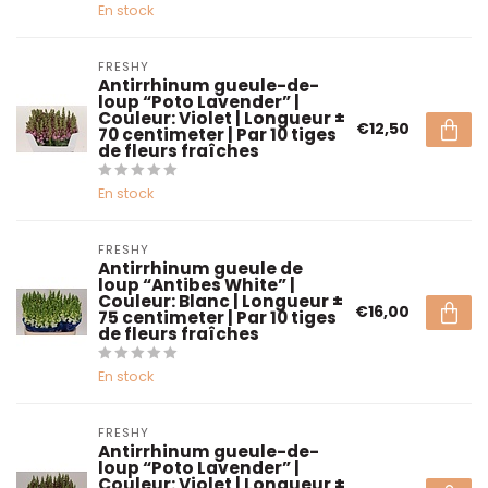
En stock
FRESHY
Antirrhinum gueule-de-
loup “Poto Lavender” |
Couleur: Violet | Longueur ±
€12,50
70 centimeter | Par 10 tiges
de fleurs fraîches
En stock
FRESHY
Antirrhinum gueule de
loup “Antibes White” |
Couleur: Blanc | Longueur ±
€16,00
75 centimeter | Par 10 tiges
de fleurs fraîches
En stock
FRESHY
Antirrhinum gueule-de-
loup “Poto Lavender” |
Couleur: Violet | Longueur ±