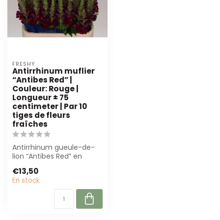
FRESHY
Antirrhinum muflier
“Antibes Red” |
Couleur: Rouge |
Longueur ± 75
centimeter | Par 10
tiges de fleurs
fraîches
Antirrhinum gueule-de-
lion “Antibes Red” en
rouge intense, 75 cm
€13,50
lang. Par 10 ti...
En stock