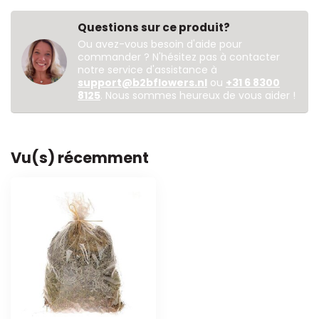
Questions sur ce produit?
Ou avez-vous besoin d'aide pour
commander ? N'hésitez pas à contacter
notre service d'assistance à
support@b2bflowers.nl
ou
+31 6 8300
8125
. Nous sommes heureux de vous aider !
Vu(s) récemment