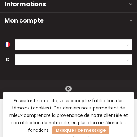
Informations
Mon compte
€
En visitant notre site, vous acceptez l'utilisation des
témoins (cookies). Ces derniers nous permettent de
mieux comprendre la provenance de notre clientèle et
son utilisation de notre site, en plus d'en améliorer les
© Copyright 2026 B2B Flowers BV - Vente en gros de fleurs
fonctions.
Masquer ce message
séchées, de fournitures de fleuristerie et de matériel de