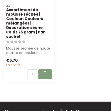
4A
Assortiment de
mousse séchée |
Couleur: Couleurs
mélangées |
Décoration sèche |
Poids 75 gram | Par
sachet
Mousse séchée de haute
qualité en couleurs
mélangées, idéale pour la
€5,70
fleuristeri...
En stock