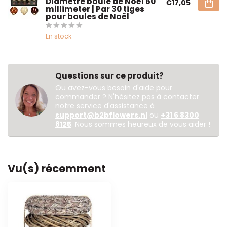
Diamètre boule de Noël 60
€17,05
millimeter | Par 30 tiges
pour boules de Noël
En stock
Questions sur ce produit?
Ou avez-vous besoin d'aide pour
commander ? N'hésitez pas à contacter
notre service d'assistance à
support@b2bflowers.nl
ou
+31 6 8300
8125
. Nous sommes heureux de vous aider !
Vu(s) récemment