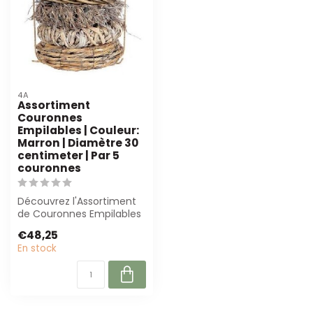
4A
Assortiment
Couronnes
Empilables | Couleur:
Marron | Diamètre 30
centimeter | Par 5
couronnes
Découvrez l'Assortiment
de Couronnes Empilables
dans des tons bruns
€48,25
chauds. Parf...
En stock