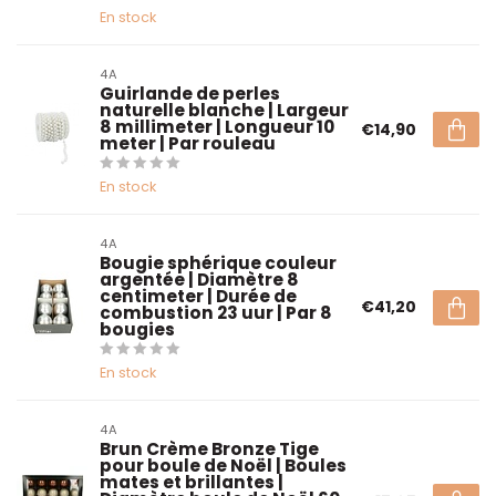
En stock
4A
Guirlande de perles
naturelle blanche | Largeur
8 millimeter | Longueur 10
€14,90
meter | Par rouleau
En stock
4A
Bougie sphérique couleur
argentée | Diamètre 8
centimeter | Durée de
€41,20
combustion 23 uur | Par 8
bougies
En stock
4A
Brun Crème Bronze Tige
pour boule de Noël | Boules
mates et brillantes |