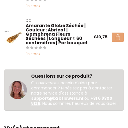
En stock
QC
Amarante Globe Séchée |
Couleur : Abricot |
Gomphrena Fleurs
€10,75
Séchées | Longueur ± 60
centimètres | Par bouquet
En stock
Questions sur ce produit?
Ou avez-vous besoin d'aide pour
commander ? N'hésitez pas à contacter
notre service d'assistance à
support@b2bflowers.nl
ou
+31 6 8300
8125
. Nous sommes heureux de vous aider !