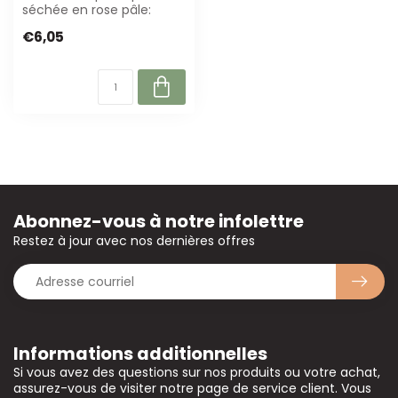
séchée en rose pâle:
durable, facile d'entretien
€6,05
et parfaite ...
Abonnez-vous à notre infolettre
Restez à jour avec nos dernières offres
Informations additionnelles
Si vous avez des questions sur nos produits ou votre achat,
assurez-vous de visiter notre page de service client. Vous