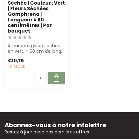
Séchée | Couleur : Vert
| Fleurs Séchées
Gomphrena |
Longueur ± 60
centimètres | Par
bouquet
Amarante globe séchée
en vert, ± 60 cm de long.
Parfait pour les fleuristes
€10,75
et l...
En stock
Abonnez-vous à notre infolettre
Restez à jour avec nos dernières offres