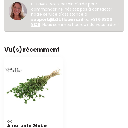
Ou avez-vous besoin d'aide pour
commander ? N'hésitez pas à contacter
notre service d'assistance à
support@b2bflowers.nl
ou
+31 6 8300
8125
. Nous sommes heureux de vous aider !
Vu(s) récemment
QC
Amarante Globe