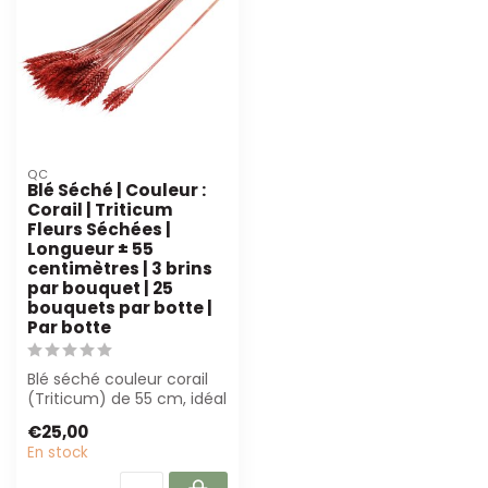
QC
Blé Séché | Couleur :
Corail | Triticum
Fleurs Séchées |
Longueur ± 55
centimètres | 3 brins
par bouquet | 25
bouquets par botte |
Par botte
Blé séché couleur corail
(Triticum) de 55 cm, idéal
pour les fleuristes et les
€25,00
d...
En stock