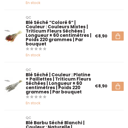
En stock
QC
Blé Séché “Coloré 6” |
Couleur : Couleurs Mixtes |
Triticum Fleurs Séchées |
Longueur ± 60 centimètres |
€8,90
Poids 220 grammes | Par
bouquet
En stock
QC
Blé Séché | Couleur : Platine
+ Paillettes | Triticum Fleurs
Séchées | Longueur ± 60
€8,90
centimètres | Poids 220
grammes | Par bouquet
En stock
QC
Blé Barbu Séché Blanchi |
Couleur : Naturelle |