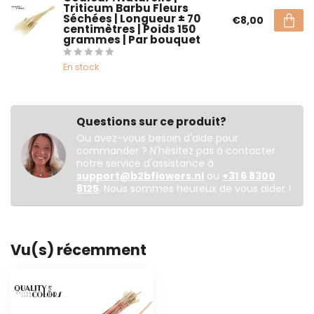
Triticum Barbu Fleurs
Séchées | Longueur ± 70
€8,00
centimètres | Poids 150
grammes | Par bouquet
En stock
Questions sur ce produit?
Ou avez-vous besoin d'aide pour
commander ? N'hésitez pas à contacter
notre service d'assistance à
support@b2bflowers.nl
ou
+31 6 8300
8125
. Nous sommes heureux de vous aider !
Vu(s) récemment