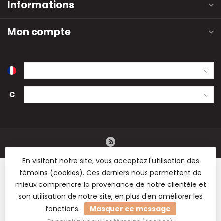
Informations
Mon compte
€
En visitant notre site, vous acceptez l'utilisation des
témoins (cookies). Ces derniers nous permettent de
mieux comprendre la provenance de notre clientèle et
son utilisation de notre site, en plus d'en améliorer les
© Copyright 2026 B2B Flowers BV - Vente en gros de fleurs
fonctions.
Masquer ce message
séchées, de fournitures de fleuristerie et de matériel de
loisirs.