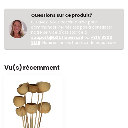
Questions sur ce produit?
Ou avez-vous besoin d'aide pour
commander ? N'hésitez pas à contacter
notre service d'assistance à
support@b2bflowers.nl
ou
+31 6 8300
8125
. Nous sommes heureux de vous aider !
Vu(s) récemment