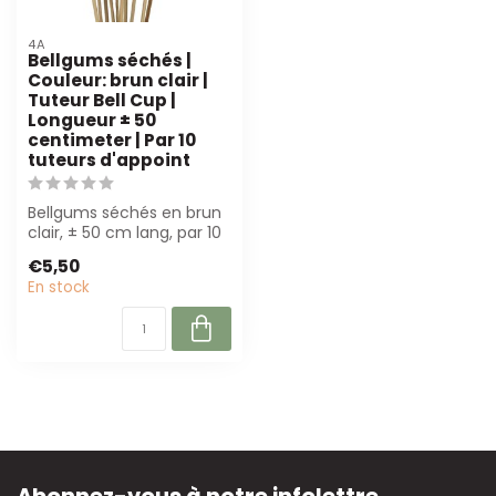
4A
Bellgums séchés |
Couleur: brun clair |
Tuteur Bell Cup |
Longueur ± 50
centimeter | Par 10
tuteurs d'appoint
Bellgums séchés en brun
clair, ± 50 cm lang, par 10
pièces. Parfait pour les
€5,50
com...
En stock