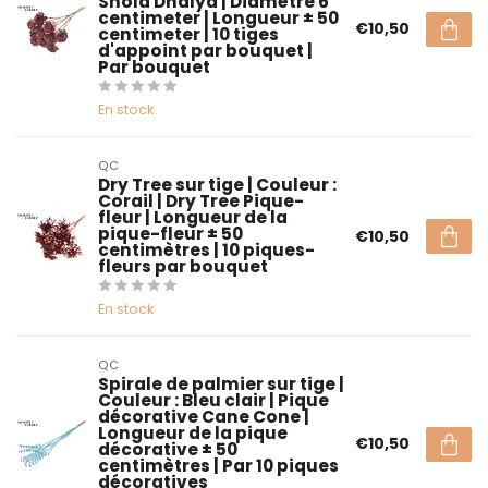
Shola Dhalya | Diamètre 6
centimeter | Longueur ± 50
€10,50
centimeter | 10 tiges
d'appoint par bouquet |
Par bouquet
En stock
QC
Dry Tree sur tige | Couleur :
Corail | Dry Tree Pique-
fleur | Longueur de la
pique-fleur ± 50
€10,50
centimètres | 10 piques-
fleurs par bouquet
En stock
QC
Spirale de palmier sur tige |
Couleur : Bleu clair | Pique
décorative Cane Cone |
Longueur de la pique
€10,50
décorative ± 50
centimètres | Par 10 piques
décoratives