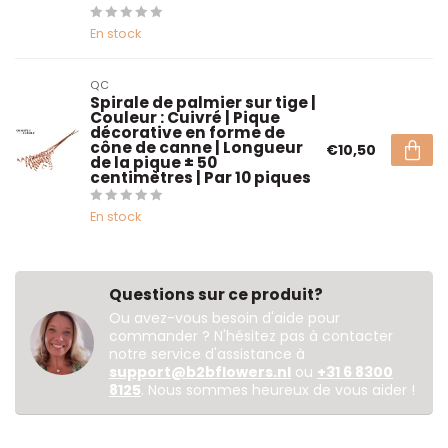
En stock
QC
Spirale de palmier sur tige |
Couleur : Cuivré | Pique
décorative en forme de
cône de canne | Longueur
€10,50
de la pique ± 50
centimètres | Par 10 piques
En stock
Questions sur ce produit?
Ou avez-vous besoin d'aide pour
commander ? N'hésitez pas à contacter
notre service d'assistance à
support@b2bflowers.nl
ou
+31 6 8300
8125
. Nous sommes heureux de vous aider !