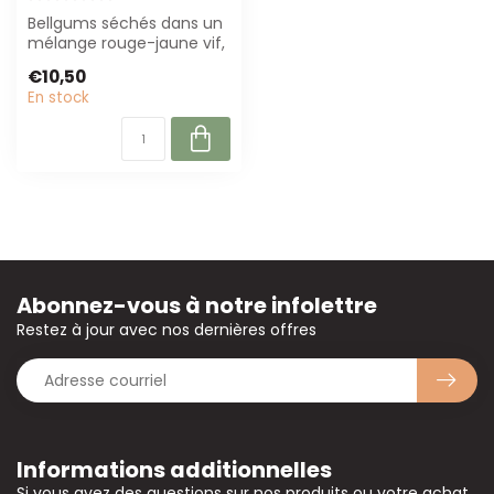
Bellgums séchés dans un
mélange rouge-jaune vif,
50 cm de long. Parfait
€10,50
pour les...
En stock
Abonnez-vous à notre infolettre
Restez à jour avec nos dernières offres
Informations additionnelles
Si vous avez des questions sur nos produits ou votre achat,