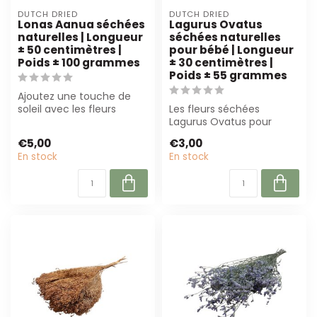
DUTCH DRIED
DUTCH DRIED
Lonas Aanua séchées
Lagurus Ovatus
naturelles | Longueur
séchées naturelles
± 50 centimètres |
pour bébé | Longueur
Poids ± 100 grammes
± 30 centimètres |
Poids ± 55 grammes
Ajoutez une touche de
soleil avec les fleurs
Les fleurs séchées
séchées naturelles Lonas
Lagurus Ovatus pour
Aanua jaun...
bébé Naturelle de Dutch
€5,00
€3,00
Dried sont élégan...
En stock
En stock