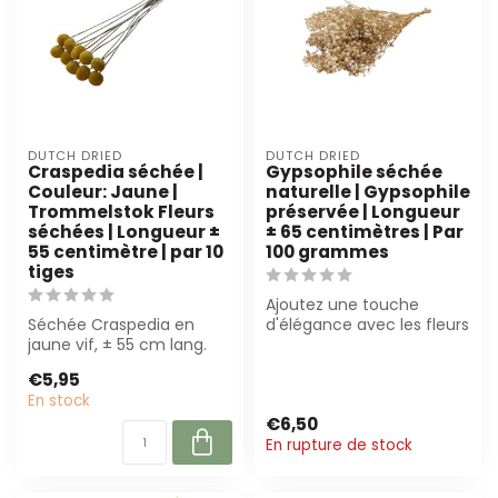
DUTCH DRIED
DUTCH DRIED
Craspedia séchée |
Gypsophile séchée
Couleur: Jaune |
naturelle | Gypsophile
Trommelstok Fleurs
préservée | Longueur
séchées | Longueur ±
± 65 centimètres | Par
55 centimètre | par 10
100 grammes
tiges
Ajoutez une touche
Séchée Craspedia en
d'élégance avec les fleurs
jaune vif, ± 55 cm lang.
séchées Naturelle
Parfaites pour les
Gypsophila de Du...
€5,95
fleuristes et le...
En stock
€6,50
En rupture de stock