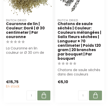
DUTCH DRIED
DUTCH DRIED
Couronne de lin |
Chatons de saule
Couleur: Doré | Ø 30
séchés | Couleur:
centimeter | Par
Couleurs mélangées |
couronne
Salix fleurs séchées |
Longueur ± 70
centimeter | Poids 120
La Couronne en lin
gram | 20 branches
couleur or Ø 30 cm de
par bouquet | Par
Dutch Dried est une
bouquet
décoration de luxe ...
Chatons de saule séchés
dans des couleurs
mélangées sont parfaits
€15,75
€5,10
pour les fleur...
En stock