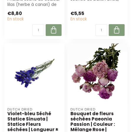
lilas (herbe à canari) de
70 cm de long et 75 g, est
65 cm, 175 g. Parfait pour
parfaite ...
€8,80
€5,55
l...
En stock
En stock
DUTCH DRIED
DUTCH DRIED
Violet-bleu Séché
Bouquet de fleurs
Statice Sinuata |
séchées Paeonia
Statice Fleurs
Passion | Couleur :
séchées | Longueur ±
Mélange Rose |