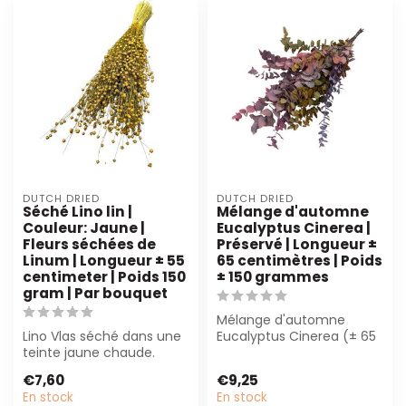
DUTCH DRIED
DUTCH DRIED
Séché Lino lin |
Mélange d'automne
Couleur: Jaune |
Eucalyptus Cinerea |
Fleurs séchées de
Préservé | Longueur ±
Linum | Longueur ± 55
65 centimètres | Poids
centimeter | Poids 150
± 150 grammes
gram | Par bouquet
Mélange d'automne
Lino Vlas séché dans une
Eucalyptus Cinerea (± 65
teinte jaune chaude.
cm) offre une beauté
Parfait pour les fleuristes
durable et néces...
€7,60
€9,25
et les...
En stock
En stock