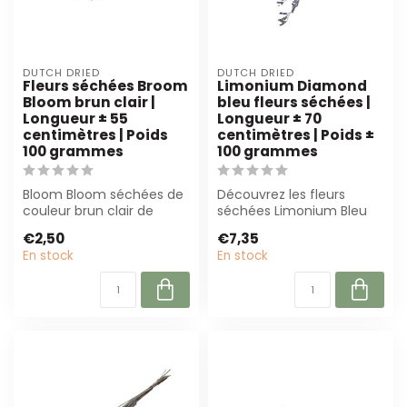
DUTCH DRIED
DUTCH DRIED
Fleurs séchées Broom
Limonium Diamond
Bloom brun clair |
bleu fleurs séchées |
Longueur ± 55
Longueur ± 70
centimètres | Poids
centimètres | Poids ±
100 grammes
100 grammes
Bloom Bloom séchées de
Découvrez les fleurs
couleur brun clair de
séchées Limonium Bleu
Dutch Dried, 55 cm de
Diamond de Dutch Dried.
€2,50
€7,35
long et 100 g...
Avec une long...
En stock
En stock