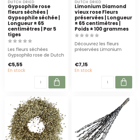
DUTCH DRIED
DUTCH DRIED
Gypsophile rose
Limonium Diamond
fleurs séchées |
vieux rose Fleurs
Gypsophile séchée |
préservées | Longueur
Longueur ± 65
± 65 centimètres |
centimètres | Par 5
Poids ± 100 grammes
tiges
Découvrez les fleurs
Les fleurs séchées
préservées Limonium
Gypsophila rose de Dutch
Diamond rose ancien de
Dried sont parfaites pour
Dutch Dried. Par...
€5,55
€7,15
tout intér...
En stock
En stock