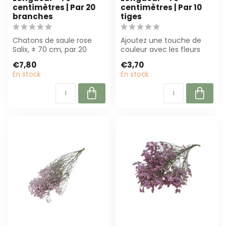
centimètres | Par 20
centimètres | Par 10
branches
tiges
Chatons de saule rose
Ajoutez une touche de
Salix, ± 70 cm, par 20
couleur avec les fleurs
branches. Parfait pour des
séchées Babala couleur
€7,80
€3,70
bouquets...
cerise de D...
En stock
En stock