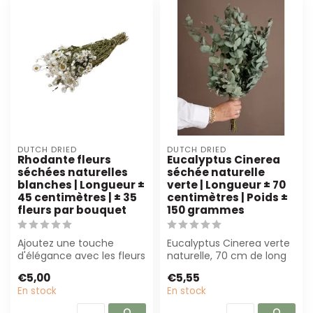
DUTCH DRIED
DUTCH DRIED
Rhodante fleurs
Eucalyptus Cinerea
séchées naturelles
séchée naturelle
blanches | Longueur ±
verte | Longueur ± 70
45 centimètres | ± 35
centimètres | Poids ±
fleurs par bouquet
150 grammes
Ajoutez une touche
Eucalyptus Cinerea verte
d'élégance avec les fleurs
naturelle, 70 cm de long
séchées Rhodante Blanc
et 150 g de poids. Parfait
€5,00
€5,55
Naturel. Pa...
pou...
En stock
En stock