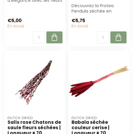
d'élégance avec les fleurs
séchées Phalaris couleur
Découvrez la Protea
saumon de...
Pendula séchée en
rouge-orange naturel.
€5,00
€5,75
Parfait pour les fle...
En stock
En stock
DUTCH DRIED
DUTCH DRIED
Salix rose Chatons de
Babala séchée
saule fleurs séchées |
couleur cerise |
Longueur ± 70
Longueur ± 70