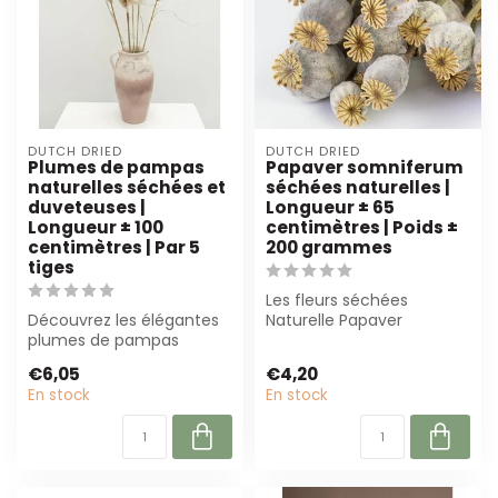
DUTCH DRIED
DUTCH DRIED
Plumes de pampas
Papaver somniferum
naturelles séchées et
séchées naturelles |
duveteuses |
Longueur ± 65
Longueur ± 100
centimètres | Poids ±
centimètres | Par 5
200 grammes
tiges
Les fleurs séchées
Découvrez les élégantes
Naturelle Papaver
plumes de pampas
Somniferum sont
séchées Fluffy Naturel de
parfaites pour tous les
€6,05
€4,20
100 cm. Parfa...
sty...
En stock
En stock