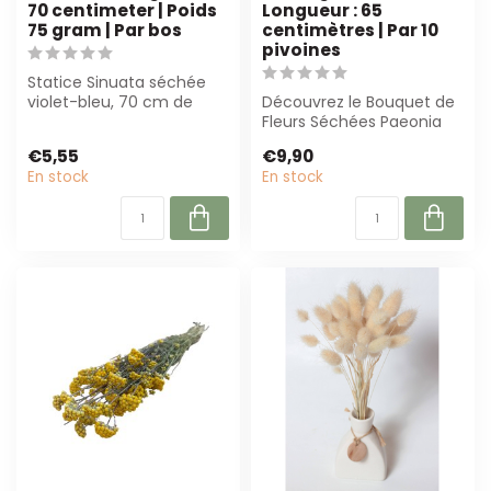
70 centimeter | Poids
Longueur : 65
75 gram | Par bos
centimètres | Par 10
pivoines
Statice Sinuata séchée
violet-bleu, 70 cm de
Découvrez le Bouquet de
long et 75 g par bouquet.
Fleurs Séchées Paeonia
Parfait p...
Passion : un mélange
€5,55
€9,90
élégant de p...
En stock
En stock