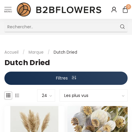
0
MENU
Excellent Service Client Multilingue
Accueil
/
Marque
/
Dutch Dried
Dutch Dried
Filtres