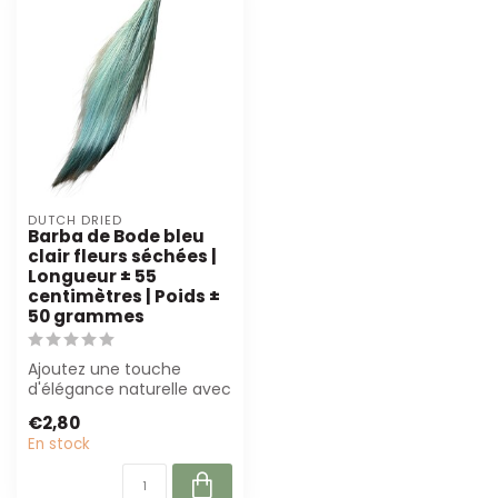
DUTCH DRIED
Barba de Bode bleu
clair fleurs séchées |
Longueur ± 55
centimètres | Poids ±
50 grammes
Ajoutez une touche
d'élégance naturelle avec
les fleurs séchées Barba
€2,80
de Bode bl...
En stock