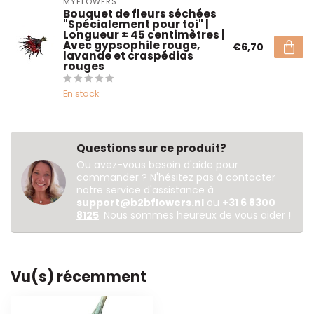
MYFLOWERS
Bouquet de fleurs séchées
"Spécialement pour toi" |
Longueur ± 45 centimètres |
Avec gypsophile rouge,
€6,70
lavande et craspédias
rouges
En stock
Questions sur ce produit?
Ou avez-vous besoin d'aide pour
commander ? N'hésitez pas à contacter
notre service d'assistance à
support@b2bflowers.nl
ou
+31 6 8300
8125
. Nous sommes heureux de vous aider !
Vu(s) récemment