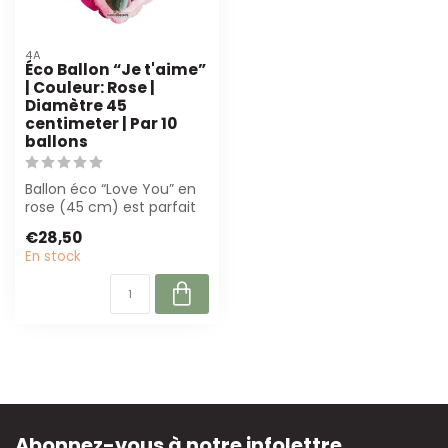
4A
Éco Ballon “Je t'aime”
| Couleur: Rose |
Diamètre 45
centimeter | Par 10
ballons
Ballon éco “Love You” en
rose (45 cm) est parfait
pour la décoration de
€28,50
mariage ...
En stock
Abonnez-vous à notre infolettre