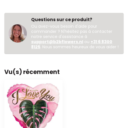
Questions sur ce produit?
Ou avez-vous besoin d'aide pour
commander ? N'hésitez pas à contacter
notre service d'assistance à
support@b2bflowers.nl
ou
+31 6 8300
8125
. Nous sommes heureux de vous aider !
Vu(s) récemment