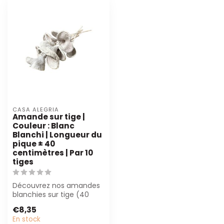
CASA ALEGRIA
Amande sur tige |
Couleur : Blanc
Blanchi | Longueur du
pique ± 40
centimètres | Par 10
tiges
Découvrez nos amandes
blanchies sur tige (40
cm). Parfaites pour des
€8,35
bouquets él...
En stock