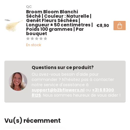
QC
Broom Bloom Blanchi
Séché | Couleur : Naturelle |
Genêt Fleurs Séchées |
Longueur ± 50 centimètres |
€8,90
Poids 100 grammes | Par
bouquet
En stock
Questions sur ce produit?
Ou avez-vous besoin d'aide pour
commander ? N'hésitez pas à contacter
notre service d'assistance à
support@b2bflowers.nl
ou
+31 6 8300
8125
. Nous sommes heureux de vous aider !
Vu(s) récemment