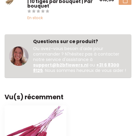
| 10 tiges par bouquet | Par
bouquet
En stock
Questions sur ce produit?
Ou avez-vous besoin d'aide pour
commander ? N'hésitez pas à contacter
notre service d'assistance à
support@b2bflowers.nl
ou
+31 6 8300
8125
. Nous sommes heureux de vous aider !
Vu(s) récemment