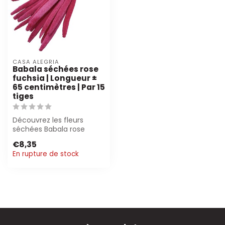
CASA ALEGRIA
Babala séchées rose
fuchsia | Longueur ±
65 centimètres | Par 15
tiges
Découvrez les fleurs
séchées Babala rose
fuchsia de Casa Alegria.
€8,35
Parfaites pour...
En rupture de stock