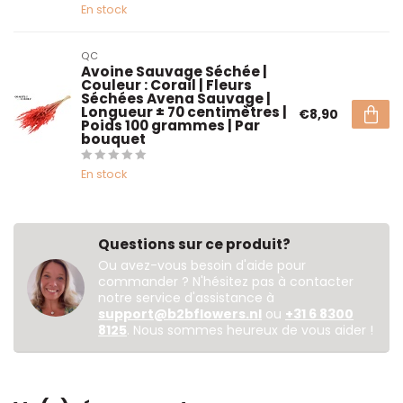
En stock
QC
Avoine Sauvage Séchée |
Couleur : Corail | Fleurs
Séchées Avena Sauvage |
Longueur ± 70 centimètres |
€8,90
Poids 100 grammes | Par
bouquet
En stock
Questions sur ce produit?
Ou avez-vous besoin d'aide pour
commander ? N'hésitez pas à contacter
notre service d'assistance à
support@b2bflowers.nl
ou
+31 6 8300
8125
. Nous sommes heureux de vous aider !