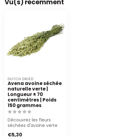
Vu(s) récemment
DUTCH DRIED
Avena avoine séchée
naturelle verte |
Longueur ± 70
centimètres | Poids
150 grammes
Découvrez les fleurs
séchées d'avoine verte
Naturel de Dutch Dried.
€5,30
Parfaites po...