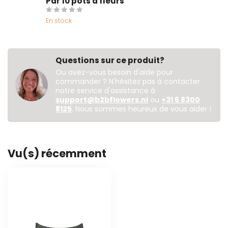
Par 10 pots à fleurs
En stock
Questions sur ce produit?
Ou avez-vous besoin d'aide pour
commander ? N'hésitez pas à contacter
notre service d'assistance à
support@b2bflowers.nl
ou
+31 6 8300
8125
. Nous sommes heureux de vous aider !
Vu(s) récemment