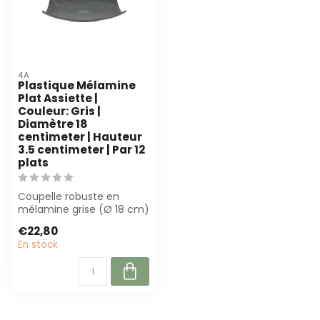
4A
Plastique Mélamine
Plat Assiette |
Couleur: Gris |
Diamètre 18
centimeter | Hauteur
3.5 centimeter | Par 12
plats
Coupelle robuste en
mélamine grise (Ø 18 cm)
par 12 pièces. Léger,
€22,80
incassable et...
En stock