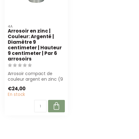
4A
Arrosoir en zinc |
Couleur: Argenté |
Diamètre 9
centimeter | Hauteur
9 centimeter | Par 6
arrosoirs
Arrosoir compact de
couleur argent en zinc (9
cm) pour usage
€24,00
professionnel. Idéa...
En stock