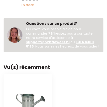
En stock
Questions sur ce produit?
Ou avez-vous besoin d'aide pour
commander ? N'hésitez pas à contacter
notre service d'assistance à
support@b2bflowers.nl
ou
+31 6 8300
8125
. Nous sommes heureux de vous aider !
Vu(s) récemment