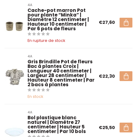
4A
Cache-pot marron Pot
pour plante “Minka” |
Diamètre 12 centimeter |
€27,60
Hauteur 10 centimeter |
Par 6 pots de fleurs
En rupture de stock
4A
Gris Brindille Pot de fleurs
Bac à plantes Croix |
Longueur 40 centimeter |
Largeur 28 centimeter |
€22,30
Hauteur 8 centimeter | Par
2 bacs à plantes
En stock
4A
Bol plastique blanc
naturel | Diamètre 27
centimeter | Hauteur 5
€25,50
centimeter | Par 10 bols