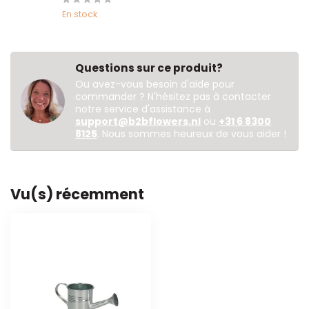
En stock
Questions sur ce produit?
Ou avez-vous besoin d'aide pour
commander ? N'hésitez pas à contacter
notre service d'assistance à
support@b2bflowers.nl
ou
+31 6 8300
8125
. Nous sommes heureux de vous aider !
Vu(s) récemment