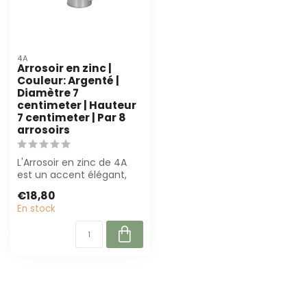
4A
Arrosoir en zinc |
Couleur: Argenté |
Diamètre 7
centimeter | Hauteur
7 centimeter | Par 8
arrosoirs
L'Arrosoir en zinc de 4A
est un accent élégant,
compact pour
€18,80
compositions floral...
En stock