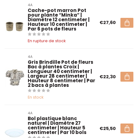
4A
Cache-pot marron Pot
pour plante “Minka” |
Diamètre 12 centimeter |
€27,60
Hauteur 10 centimeter |
Par 6 pots de fleurs
En rupture de stock
4A
Gris Brindille Pot de fleurs
Bac à plantes Croix |
Longueur 40 centimeter |
Largeur 28 centimeter |
€22,30
Hauteur 8 centimeter | Par
2 bacs à plantes
En stock
4A
Bol plastique blanc
naturel | Diamètre 27
centimeter | Hauteur 5
€25,50
centimeter | Par 10 bols