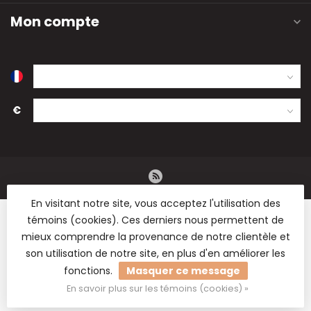
Mon compte
€
En visitant notre site, vous acceptez l'utilisation des
témoins (cookies). Ces derniers nous permettent de
mieux comprendre la provenance de notre clientèle et
son utilisation de notre site, en plus d'en améliorer les
© Copyright 2026 B2B Flowers BV - Vente en gros de fleurs
fonctions.
Masquer ce message
séchées, de fournitures de fleuristerie et de matériel de
loisirs.
En savoir plus sur les témoins (cookies) »