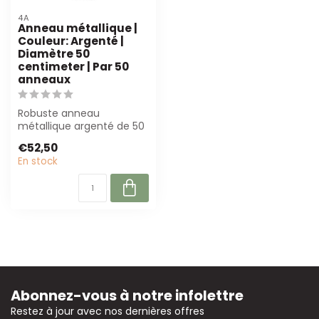
4A
Anneau métallique |
Couleur: Argenté |
Diamètre 50
centimeter | Par 50
anneaux
Robuste anneau
métallique argenté de 50
cm, idéal pour les
€52,50
fleuristes et les déc...
En stock
Abonnez-vous à notre infolettre
Restez à jour avec nos dernières offres