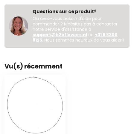
Questions sur ce produit?
Ou avez-vous besoin d'aide pour
commander ? N'hésitez pas à contacter
notre service d'assistance à
support@b2bflowers.nl
ou
+31 6 8300
8125
. Nous sommes heureux de vous aider !
Vu(s) récemment