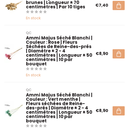
brunes | Longueur ± 70
€7,40
centimètres | Par 10 tiges
En stock
QC
Ammi Majus Séché Blanchi |
Couleur : Rose | Fleurs
Séchées de Reine-des-prés
| Diamètre ± 2 - 4
€8,90
centimètres | Longueur ± 50
centimètres | 10 par
bouquet
En stock
QC
Ammi Majus Séché Blanchi |
Couleur : Vert menthe |
Fleurs séchées de Reine-
des-prés | Diamètre ± 2 - 4
€8,90
centimètres | Longueur ± 50
centimètres | 10 par
bouquet