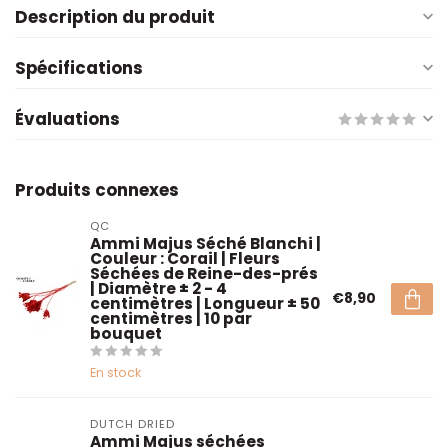
Description du produit
Spécifications
Évaluations
Produits connexes
QC
Ammi Majus Séché Blanchi |
Couleur : Corail | Fleurs
Séchées de Reine-des-prés
| Diamètre ± 2 - 4
€8,90
centimètres | Longueur ± 50
centimètres | 10 par
bouquet
En stock
DUTCH DRIED
Ammi Majus séchées