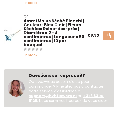
En stock
QC
Ammi Majus Séché Blanchi |
Couleur : Bleu Clair | Fleurs
Séchées Reine-des-prés |
Diamètre ± 2 - 4
€8,90
centimètres | Longueur ± 50
centimètres | 10 par
bouquet
En stock
Questions sur ce produit?
Ou avez-vous besoin d'aide pour
commander ? N'hésitez pas à contacter
notre service d'assistance à
support@b2bflowers.nl
ou
+31 6 8300
8125
. Nous sommes heureux de vous aider !