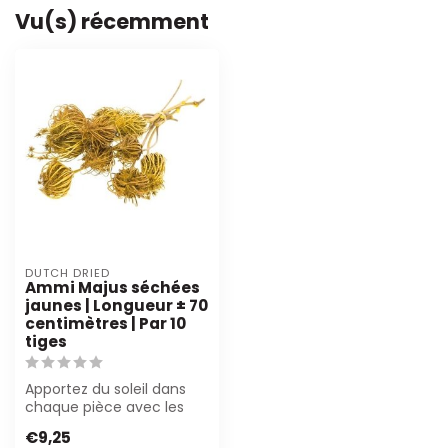
Vu(s) récemment
DUTCH DRIED
Ammi Majus séchées
jaunes | Longueur ± 70
centimètres | Par 10
tiges
Apportez du soleil dans
chaque pièce avec les
fleurs séchées Ammi
€9,25
Majus jaunes d...