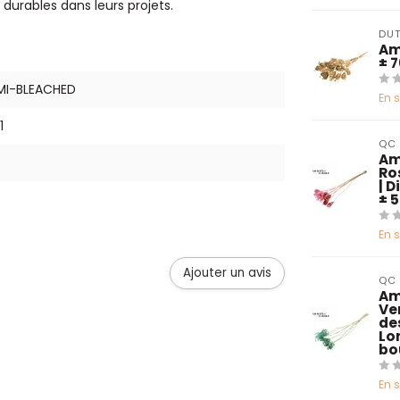
durables dans leurs projets.
DUT
Am
± 7
MI-BLEACHED
En 
1
QC
Am
Ro
| 
± 
En 
Ajouter un avis
QC
Am
Ve
de
Lo
bo
En 