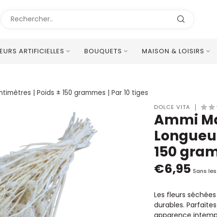
LEURS ARTIFICIELLES
BOUQUETS
MAISON & LOISIRS
Excellent Service Client Multilingue
timètres | Poids ± 150 grammes | Par 10 tiges
DOLCE VITA
Ammi Maj
Longueur
150 gram
€6,95
Sans les
Les fleurs séchée
durables. Parfaite
apparence intempo