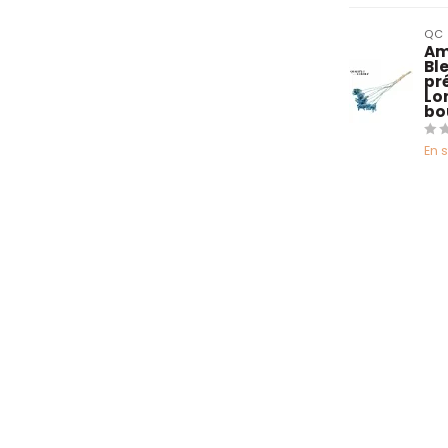
QC
Am
Bl
pré
Lo
bo
En 