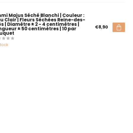
mi Majus Séché Blanchi | Couleur :
eu Clair | Fleurs Séchées Reine-des-
s | Diamètre ± 2 - 4 centimètres |
€8,90
ngueur ± 50 centimètres | 10 par
uquet
stock