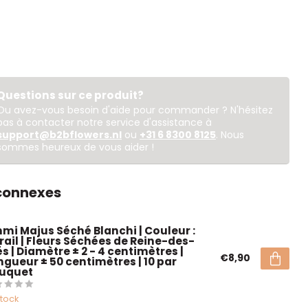
Questions sur ce produit?
Ou avez-vous besoin d'aide pour commander ? N'hésitez
pas à contacter notre service d'assistance à
support@b2bflowers.nl
ou
+31 6 8300 8125
. Nous
sommes heureux de vous aider !
 connexes
mi Majus Séché Blanchi | Couleur :
rail | Fleurs Séchées de Reine-des-
s | Diamètre ± 2 - 4 centimètres |
€8,90
ngueur ± 50 centimètres | 10 par
uquet
stock