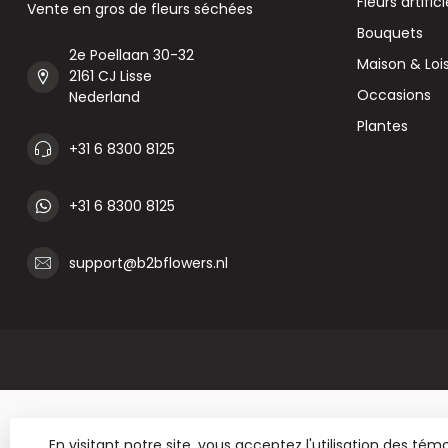
Fleurs artifici
Vente en gros de fleurs séchées
Bouquets
2e Poellaan 30-32
Maison & Lois
2161 CJ Lisse
Occasions
Nederland
Plantes
+31 6 8300 8125
+31 6 8300 8125
support@b2bflowers.nl
En visitant notre site, vous acceptez l'utilisation des t