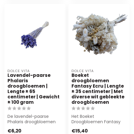
DOLCE VITA
DOLCE VITA
Lavendel-paarse
Boeket
Phalaris
droogbloemen
droogbloemen |
Fantasy Ecru | Lengte
Lengte ± 65
± 35 centimeter | Met
centimeter | Gewicht
diverse wit gebleekte
± 100 gram
droogbloemen
De lavendel-paarse
Het Boeket
Phalaris droogbloemen
Droogbloemen Fantasy
van Dolce Vita zijn perfect
Ecru van MyFlowers biedt
€6,20
€15,40
voor duurza...
stijlvolle, duurzame de...