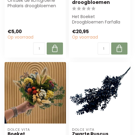
Ontdek de lichtgroene
droogbloemen
Phalaris droogbloemen
van Dolce Vita. Perfect
voor rustiek...
Het Boeket
Droogbloemen Farfalla
White Blue van Dolce Vita
€5,00
€20,95
combineert elegantie ...
Op voorraad
Op voorraad
DOLCE VITA
DOLCE VITA
Boeket
Zwarte Ruscus