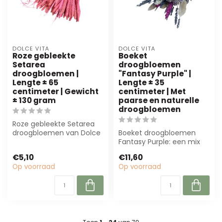
DOLCE VITA
DOLCE VITA
Roze gebleekte
Boeket
Setarea
droogbloemen
droogbloemen |
"Fantasy Purple" |
Lengte ± 65
Lengte ± 35
centimeter | Gewicht
centimeter | Met
± 130 gram
paarse en naturelle
droogbloemen
Roze gebleekte Setarea
droogbloemen van Dolce
Boeket droogbloemen
Vita, 65 cm lang en 130 g
Fantasy Purple: een mix
zwaar. P...
van hoogwaardige paarse
€5,10
€11,60
en natuurlij...
Op voorraad
Op voorraad