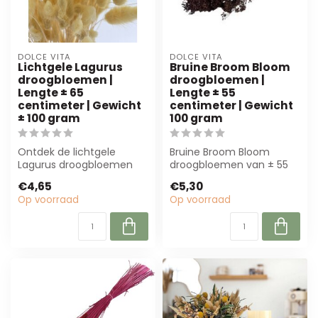
DOLCE VITA
DOLCE VITA
Lichtgele Lagurus
Bruine Broom Bloom
droogbloemen |
droogbloemen |
Lengte ± 65
Lengte ± 55
centimeter | Gewicht
centimeter | Gewicht
± 100 gram
100 gram
Ontdek de lichtgele
Bruine Broom Bloom
Lagurus droogbloemen
droogbloemen van ± 55
van Dolce Vita. Perfect
cm voegen een warme,
€4,65
€5,30
voor elke bloem...
natuurlijke textuu...
Op voorraad
Op voorraad