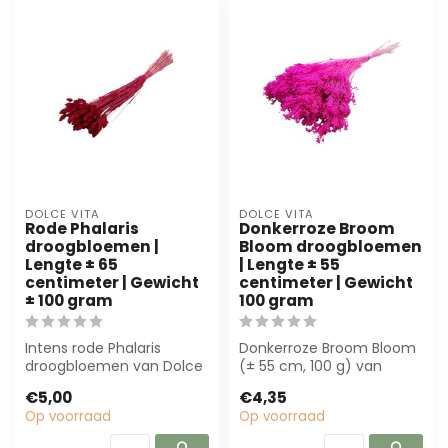
DOLCE VITA
DOLCE VITA
Rode Phalaris
Donkerroze Broom
droogbloemen |
Bloom droogbloemen
Lengte ± 65
| Lengte ± 55
centimeter | Gewicht
centimeter | Gewicht
± 100 gram
100 gram
Intens rode Phalaris
Donkerroze Broom Bloom
droogbloemen van Dolce
(± 55 cm, 100 g) van
Vita, 65 cm lang en 100 g
Dolce Vita. Hoogwaardige,
€5,00
€4,35
licht. Duu...
gedroogde ...
Op voorraad
Op voorraad