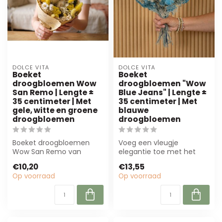
DOLCE VITA
DOLCE VITA
Boeket
Boeket
droogbloemen Wow
droogbloemen "Wow
San Remo | Lengte ±
Blue Jeans" | Lengte ±
35 centimeter | Met
35 centimeter | Met
gele, witte en groene
blauwe
droogbloemen
droogbloemen
Boeket droogbloemen
Voeg een vleugje
Wow San Remo van
elegantie toe met het
MyFlowers is een prachtig
Boeket Droogbloemen
€10,20
€13,55
35 cm hoog boeket...
Wow Blue Jeans. Perfe...
Op voorraad
Op voorraad