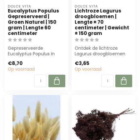
DOLCE VITA
DOLCE VITA
Eucalyptus Populus
Lichtroze Lagurus
Gepreserveerd |
droogbloemen |
Groen Naturel | 150
Lengte ± 70
gram | Lengte 60
centimeter | Gewicht
centimeter
± 150 gram
Gepreserveerde
Ontdek de lichtroze
Eucalyptus Populus in
Lagurus droogbloemen
groen (150g, 60cm) biedt
van Dolce Vita! Met een
€8,70
€3,65
langdurige schoonh...
lengte van 70 c...
Op voorraad
Op voorraad