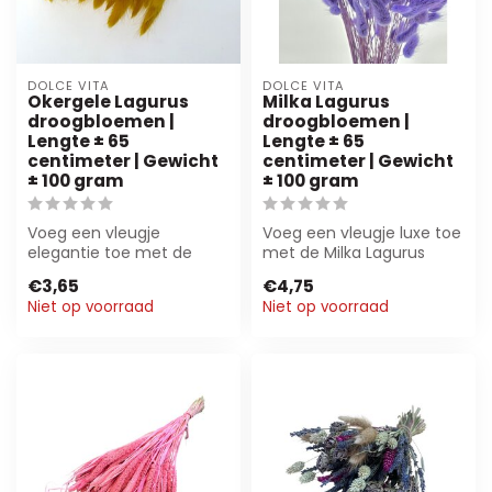
DOLCE VITA
DOLCE VITA
Okergele Lagurus
Milka Lagurus
droogbloemen |
droogbloemen |
Lengte ± 65
Lengte ± 65
centimeter | Gewicht
centimeter | Gewicht
± 100 gram
± 100 gram
Voeg een vleugje
Voeg een vleugje luxe toe
elegantie toe met de
met de Milka Lagurus
okergele Lagurus
droogbloemen van Dolce
€3,65
€4,75
droogbloemen van Dolce
Vita. Duur...
Niet op voorraad
Niet op voorraad
Vi...