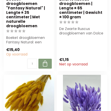
droogbloemen
droogbloemen |
"Fantasy Natural" |
Lengte ± 65
Lengte ± 35
centimeter | Gewicht
centimeter | Met
± 100 gram
naturelle
droogbloemen
De Zwarte Ruscus
droogbloemen van Dolce
Boeket droogbloemen
Vita zijn perfect voor
Fantasy Natural: een
unieke decoraties...
prachtig, duurzaam
€15,40
boeket van natuurlij...
Op voorraad
€1,15
Niet op voorraad