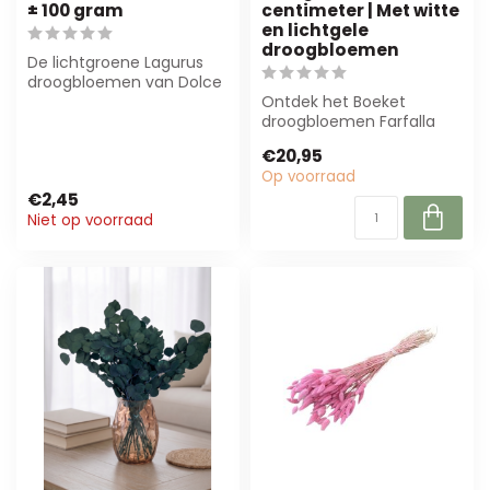
± 100 gram
centimeter | Met witte
en lichtgele
droogbloemen
De lichtgroene Lagurus
droogbloemen van Dolce
Vita zijn elegant en
Ontdek het Boeket
duurzaam. Per...
droogbloemen Farfalla
Bianco Giallo van
€20,95
MyFlowers. Met witte e...
Op voorraad
€2,45
Niet op voorraad