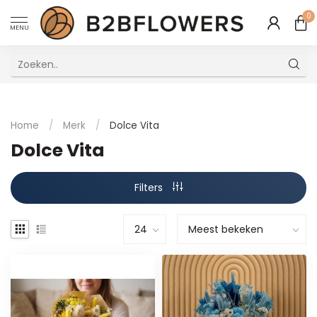
0
MENU
Uitstekende Meertalige Klantenservice
Home
/
Merk
/
Dolce Vita
Dolce Vita
Filters