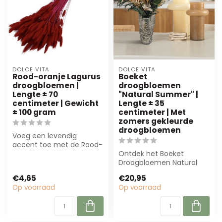
DOLCE VITA
DOLCE VITA
Rood-oranje Lagurus
Boeket
droogbloemen |
droogbloemen
Lengte ± 70
"Natural Summer" |
centimeter | Gewicht
Lengte ± 35
± 100 gram
centimeter | Met
zomers gekleurde
droogbloemen
Voeg een levendig
accent toe met de Rood-
oranje Lagurus
Ontdek het Boeket
droogbloemen. Perfect
Droogbloemen Natural
vo...
Summer van Dolce Vita.
€4,65
€20,95
Dit 35 cm lange bo...
Op voorraad
Op voorraad