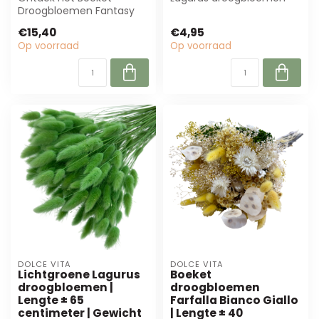
Droogbloemen Fantasy
van Dolce Vita. Met een
Rosso van MyFlowers. Met
lengte van...
€15,40
€4,95
rijke rode, witt...
Op voorraad
Op voorraad
DOLCE VITA
DOLCE VITA
Lichtgroene Lagurus
Boeket
droogbloemen |
droogbloemen
Lengte ± 65
Farfalla Bianco Giallo
centimeter | Gewicht
| Lengte ± 40