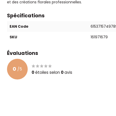
et des créations florales professionnelles.
Spécifications
EAN Code
615371574978
SKU
161971679
Évaluations
0
/
5
0
étoiles selon
0
avis