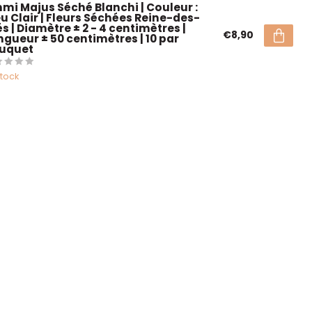
mi Majus Séché Blanchi | Couleur :
eu Clair | Fleurs Séchées Reine-des-
s | Diamètre ± 2 - 4 centimètres |
€8,90
ngueur ± 50 centimètres | 10 par
uquet
stock