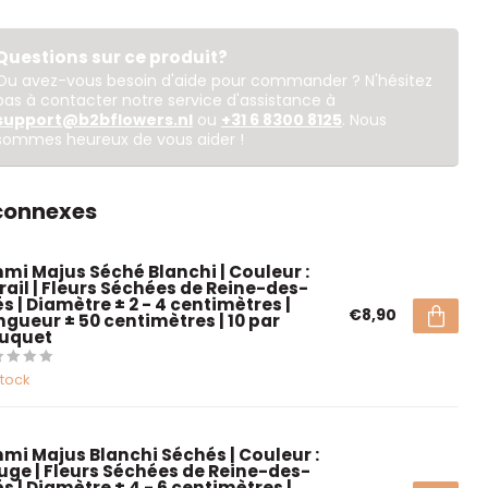
Questions sur ce produit?
Ou avez-vous besoin d'aide pour commander ? N'hésitez
pas à contacter notre service d'assistance à
support@b2bflowers.nl
ou
+31 6 8300 8125
. Nous
sommes heureux de vous aider !
 connexes
mi Majus Séché Blanchi | Couleur :
rail | Fleurs Séchées de Reine-des-
s | Diamètre ± 2 - 4 centimètres |
€8,90
ngueur ± 50 centimètres | 10 par
uquet
stock
mi Majus Blanchi Séchés | Couleur :
uge | Fleurs Séchées de Reine-des-
s | Diamètre ± 4 - 6 centimètres |