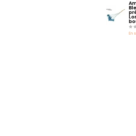
Am
Bl
pré
Lo
bo
En 