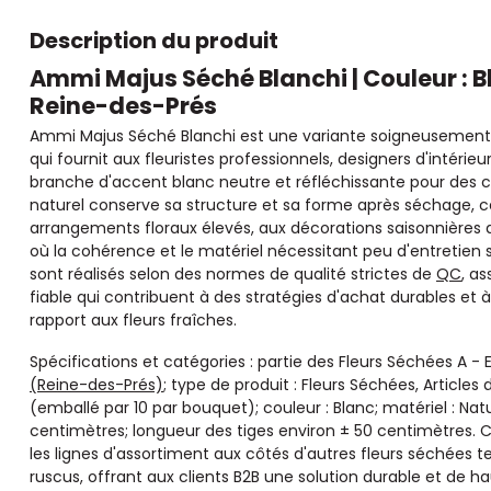
Description du produit
Ammi Majus Séché Blanchi | Couleur : B
Reine-des-Prés
Ammi Majus Séché Blanchi est une variante soigneusement 
qui fournit aux fleuristes professionnels, designers d'intéri
branche d'accent blanc neutre et réfléchissante pour des
naturel conserve sa structure et sa forme après séchage, c
arrangements floraux élevés, aux décorations saisonnières
où la cohérence et le matériel nécessitant peu d'entretien so
sont réalisés selon des normes de qualité strictes de
QC
, a
fiable qui contribuent à des stratégies d'achat durables et
rapport aux fleurs fraîches.
Spécifications et catégories : partie des Fleurs Séchées A - 
(Reine-des-Prés)
; type de produit : Fleurs Séchées, Articles
(emballé par 10 par bouquet); couleur : Blanc; matériel : Na
centimètres; longueur des tiges environ ± 50 centimètres.
les lignes d'assortiment aux côtés d'autres fleurs séchées te
ruscus, offrant aux clients B2B une solution durable et de h