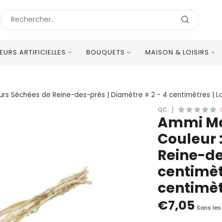
LEURS ARTIFICIELLES
BOUQUETS
MAISON & LOISIRS
Excellent Service Client Multilingue
eurs Séchées de Reine-des-prés | Diamètre ± 2 - 4 centimètres | L
QC
Ammi Maj
Couleur :
Reine-de
centimèt
centimèt
€7,05
Sans les