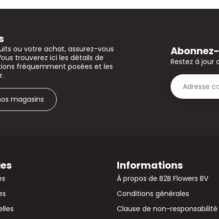
s
Abonnez-v
uits ou votre achat, assurez-vous
Vous trouverez ici les détails de
Restez à jour 
stions fréquemment posées et les
r.
 nos magasins
ies
Informations
es
À propos de B2B Flowers BV
es
Conditions générales
elles
Clause de non-responsabilité