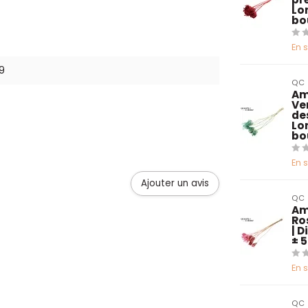
Lo
bo
En 
9
QC
Am
Ve
de
Lo
bo
En 
Ajouter un avis
QC
Am
Ro
| 
± 
En 
QC