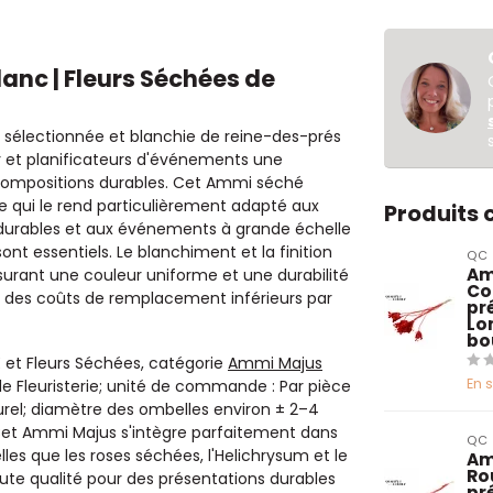
lanc | Fleurs Séchées de
sélectionnée et blanchie de reine-des-prés
eur et planificateurs d'événements une
 compositions durables. Cet Ammi séché
e qui le rend particulièrement adapté aux
Produits
 durables et aux événements à grande échelle
nt essentiels. Le blanchiment et la finition
QC
Am
ssurant une couleur uniforme et une durabilité
Co
 à des coûts de remplacement inférieurs par
pré
Lo
bo
E et Fleurs Séchées, catégorie
Ammi Majus
En 
 de Fleuristerie; unité de commande : Par pièce
turel; diamètre des ombelles environ ± 2–4
 Cet Ammi Majus s'intègre parfaitement dans
QC
lles que les roses séchées, l'Helichrysum et le
Am
Ro
aute qualité pour des présentations durables
pré