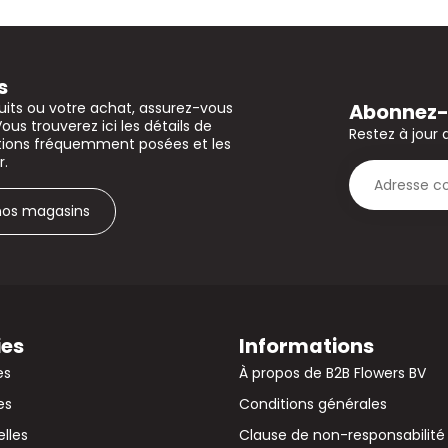
s
Abonnez-v
uits ou votre achat, assurez-vous
Vous trouverez ici les détails de
Restez à jour 
stions fréquemment posées et les
r.
 nos magasins
ies
Informations
es
À propos de B2B Flowers BV
es
Conditions générales
elles
Clause de non-responsabilité