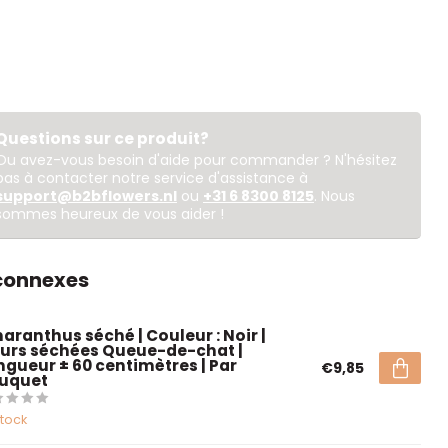
Questions sur ce produit?
Ou avez-vous besoin d'aide pour commander ? N'hésitez
pas à contacter notre service d'assistance à
support@b2bflowers.nl
ou
+31 6 8300 8125
. Nous
sommes heureux de vous aider !
 connexes
aranthus séché | Couleur : Noir |
eurs séchées Queue-de-chat |
ngueur ± 60 centimètres | Par
€9,85
uquet
stock