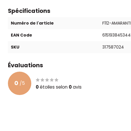
Spécifications
Numéro de l'article
F112-AMARAN
EAN Code
615193845344
SKU
317587024
Évaluations
0
/
5
0
étoiles selon
0
avis