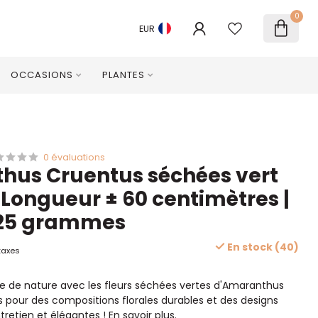
0
EUR
OCCASIONS
PLANTES
0 évaluations
hus Cruentus séchées vert
| Longueur ± 60 centimètres |
125 grammes
En stock (40)
taxes
e de nature avec les fleurs séchées vertes d'Amaranthus
s pour des compositions florales durables et des designs
ntretien et élégantes !
En savoir plus
.