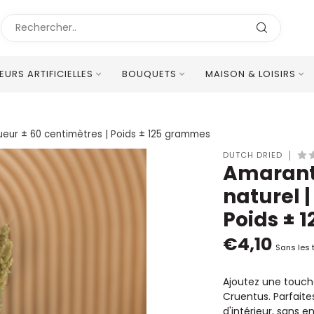
LEURS ARTIFICIELLES
BOUQUETS
MAISON & LOISIRS
Excellent Service Client Multilingue
ueur ± 60 centimètres | Poids ± 125 grammes
DUTCH DRIED
Amarant
naturel 
Poids ± 
€4,10
Sans les 
Ajoutez une touch
Cruentus. Parfaite
d'intérieur, sans e