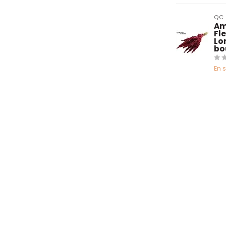
QC
Am
Fl
Lo
bo
En 