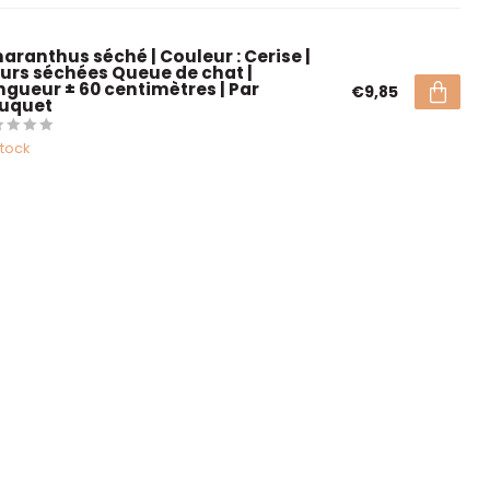
aranthus séché | Couleur : Cerise |
eurs séchées Queue de chat |
ngueur ± 60 centimètres | Par
€9,85
uquet
stock