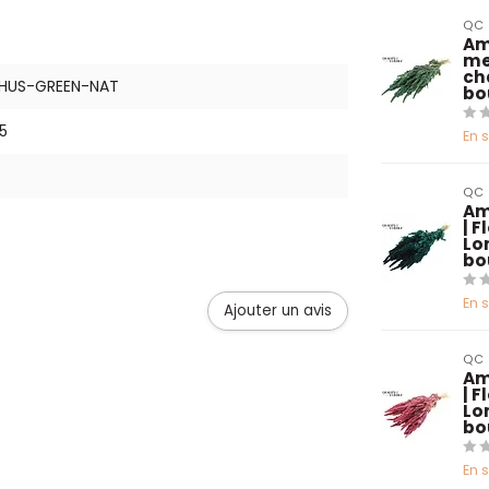
QC
Am
me
ch
THUS-GREEN-NAT
bo
5
En 
QC
Am
| 
Lo
bo
En 
Ajouter un avis
QC
Am
| 
Lo
bo
En 