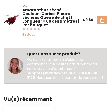
QC
Amaranthus séché |
Couleur : Cerise | Fleurs
séchées Queue de chat |
€9,85
Longueur ± 60 centimètres |
Par bouquet
En stock
Questions sur ce produit?
Ou avez-vous besoin d'aide pour
commander ? N'hésitez pas à contacter
notre service d'assistance à
support@b2bflowers.nl
ou
+31 6 8300
8125
. Nous sommes heureux de vous aider !
Vu(s) récemment