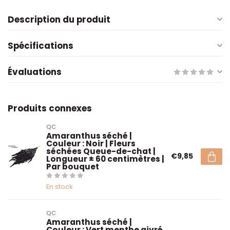
Description du produit
Spécifications
Évaluations
Produits connexes
QC
Amaranthus séché |
Couleur : Noir | Fleurs
séchées Queue-de-chat |
€9,85
Longueur ± 60 centimètres |
Par bouquet
En stock
QC
Amaranthus séché |
Couleur : Vert menthe givré