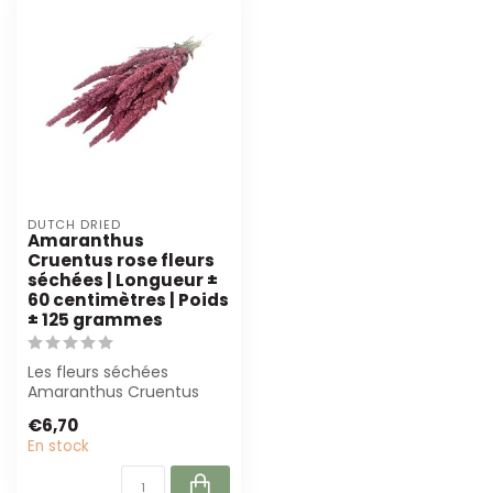
DUTCH DRIED
Amaranthus
Cruentus rose fleurs
séchées | Longueur ±
60 centimètres | Poids
± 125 grammes
Les fleurs séchées
Amaranthus Cruentus
Roses de Dutch Dried sont
€6,70
parfaites pour ...
En stock