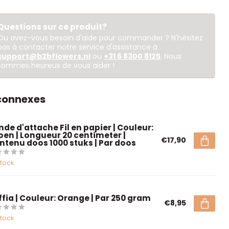
Questions sur ce produit?
Ou avez-vous besoin d'aide pour commander ? N'hésitez
pas à contacter notre service d'assistance à
support@b2bflowers.nl
ou
+31 6 8300 8125
. Nous
sommes heureux de vous aider !
 connexes
nde d'attache Fil en papier | Couleur:
oen | Longueur 20 centimeter |
€17,90
ntenu doos 1000 stuks | Par doos
stock
ffia | Couleur: Orange | Par 250 gram
€8,95
stock