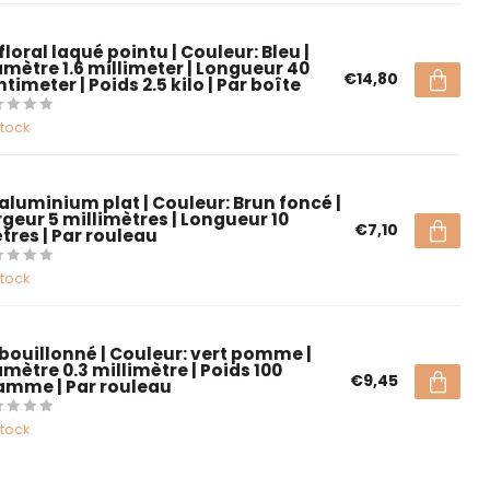
 floral laqué pointu | Couleur: Bleu |
amètre 1.6 millimeter | Longueur 40
€14,80
timeter | Poids 2.5 kilo | Par boîte
stock
 aluminium plat | Couleur: Brun foncé |
rgeur 5 millimètres | Longueur 10
€7,10
tres | Par rouleau
stock
l bouillonné | Couleur: vert pomme |
amètre 0.3 millimètre | Poids 100
€9,45
amme | Par rouleau
stock