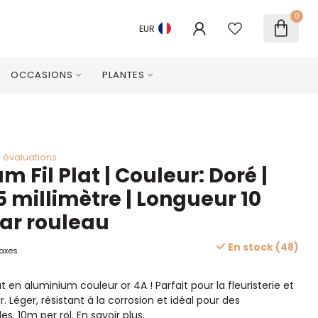
0
EUR
OCCASIONS
PLANTES
 évaluations
 Fil Plat | Couleur: Doré |
5 millimètre | Longueur 10
Par rouleau
En stock (48)
taxes
at en aluminium couleur or 4A ! Parfait pour la fleuristerie et
ur. Léger, résistant à la corrosion et idéal pour des
es. 10m per rol.
En savoir plus
.