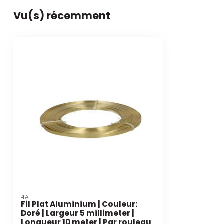
Vu(s) récemment
4A
Fil Plat Aluminium | Couleur:
Doré | Largeur 5 millimeter |
Longueur 10 meter | Par rouleau