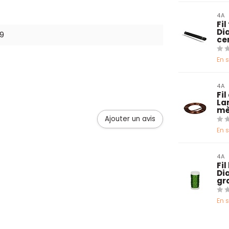
4A
Fil
Di
9
cen
En 
4A
Fil
La
mè
Ajouter un avis
En 
4A
Fi
Di
gr
En 