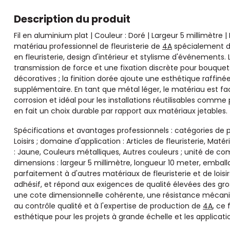
Description du produit
Fil en aluminium plat | Couleur : Doré | Largeur 5 millimètre 
matériau professionnel de fleuristerie de
4A
spécialement dé
en fleuristerie, design d'intérieur et stylisme d'événements. 
transmission de force et une fixation discrète pour bouquets,
décoratives ; la finition dorée ajoute une esthétique raffin
supplémentaire. En tant que métal léger, le matériau est facil
corrosion et idéal pour les installations réutilisables comme
en fait un choix durable par rapport aux matériaux jetables.
Spécifications et avantages professionnels : catégories de pr
Loisirs ; domaine d'application : Articles de fleuristerie, Maté
: Jaune, Couleurs métalliques, Autres couleurs ; unité de co
dimensions : largeur 5 millimètre, longueur 10 meter, emballa
parfaitement à d'autres matériaux de fleuristerie et de loisirs 
adhésif, et répond aux exigences de qualité élevées des gros
une cote dimensionnelle cohérente, une résistance mécaniqu
au contrôle qualité et à l'expertise de production de
4A
, ce 
esthétique pour les projets à grande échelle et les applicati