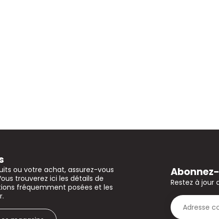
s
Abonnez-v
uits ou votre achat, assurez-vous
Vous trouverez ici les détails de
Restez à jour 
stions fréquemment posées et les
r.