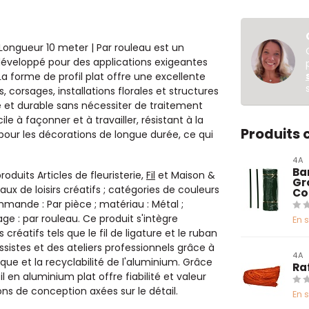
| Longueur 10 meter | Par rouleau est un
veloppé pour des applications exigeantes
La forme de profil plat offre une excellente
 corsages, installations florales et structures
ée et durable sans nécessiter de traitement
e à façonner et à travailler, résistant à la
Produits
 pour les décorations de longue durée, ce qui
4A
Ba
oduits Articles de fleuristerie,
Fil
et Maison &
Gr
riaux de loisirs créatifs ; catégories de couleurs
Co
mmande : Par pièce ; matériau : Métal ;
ge : par rouleau. Ce produit s'intègre
En 
créatifs tels que le fil de ligature et le ruban
sistes et des ateliers professionnels grâce à
4A
e et la recyclabilité de l'aluminium. Grâce
Ra
fil en aluminium plat offre fiabilité et valeur
ons de conception axées sur le détail.
En 