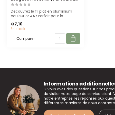
Découvrez le fil plat en aluminium
couleur or 4A ! Parfait pour la
fleuristerie ...
€7,10
En stock
Comparer
Informations additionnelle
Si vous avez des questions sur nos prod
de visiter notre page de service client. 
notre entreprise, les réponses aux que
différentes manières de nous contacte