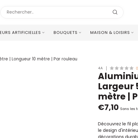
LEURS ARTIFICIELLES
BOUQUETS
MAISON & LOISIRS
Excellent Service Client Multilingue
mètre | Longueur 10 mètre | Par rouleau
4A
0
Aluminium
Largeur 
mètre | 
€7,10
Sans les 
Découvrez le fil pl
le design d'intérie
décorations durabl