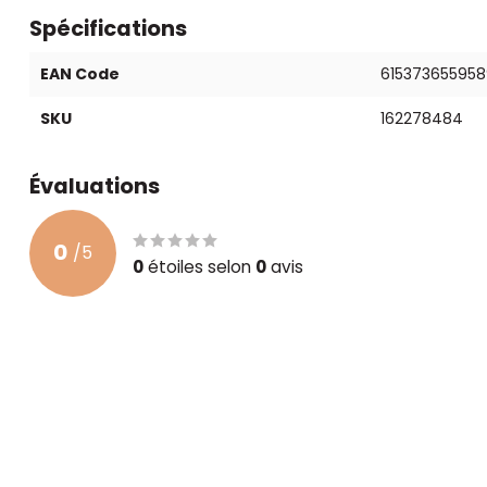
Spécifications
EAN Code
615373655958
SKU
162278484
Évaluations
0
/
5
0
étoiles selon
0
avis