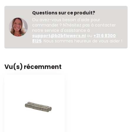
Questions sur ce produit?
Ou avez-vous besoin d'aide pour
commander ? N'hésitez pas à contacter
notre service d'assistance à
support@b2bflowers.nl
ou
+31 6 8300
8125
. Nous sommes heureux de vous aider !
Vu(s) récemment