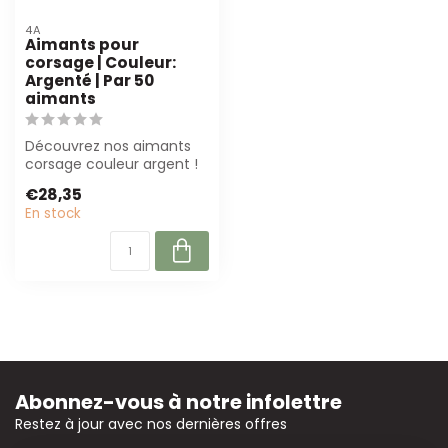
4A
Aimants pour
corsage | Couleur:
Argenté | Par 50
aimants
Découvrez nos aimants
corsage couleur argent !
Puissants, discrets et
€28,35
durables, ...
En stock
Abonnez-vous à notre infolettre
Restez à jour avec nos dernières offres