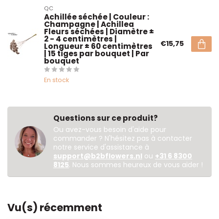
QC
Achillée séchée | Couleur :
Champagne | Achillea
Fleurs séchées | Diamètre ±
2 - 4 centimètres |
€15,75
Longueur ± 60 centimètres
| 15 tiges par bouquet | Par
bouquet
En stock
Questions sur ce produit?
Ou avez-vous besoin d'aide pour
commander ? N'hésitez pas à contacter
notre service d'assistance à
support@b2bflowers.nl
ou
+31 6 8300
8125
. Nous sommes heureux de vous aider !
Vu(s) récemment