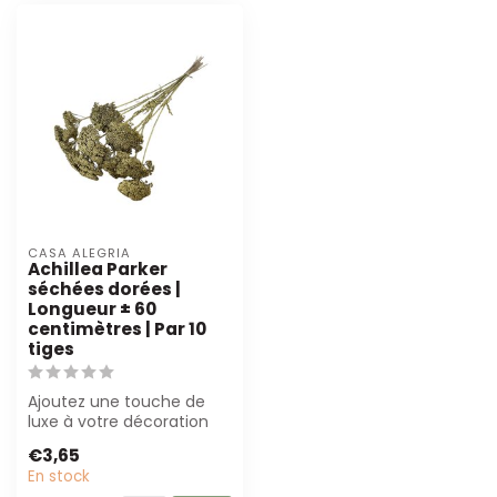
CASA ALEGRIA
Achillea Parker
séchées dorées |
Longueur ± 60
centimètres | Par 10
tiges
Ajoutez une touche de
luxe à votre décoration
avec les fleurs séchées
€3,65
Achillea P...
En stock