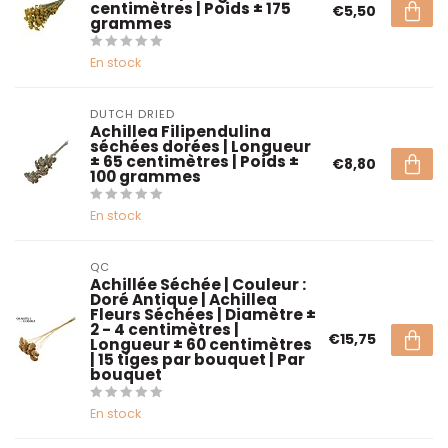
centimètres | Poids ± 175
€5,50
grammes
En stock
DUTCH DRIED
Achillea Filipendulina
séchées dorées | Longueur
± 65 centimètres | Poids ±
€8,80
100 grammes
En stock
QC
Achillée Séchée | Couleur :
Doré Antique | Achillea
Fleurs Séchées | Diamètre ±
2 - 4 centimètres |
€15,75
Longueur ± 60 centimètres
| 15 tiges par bouquet | Par
bouquet
En stock