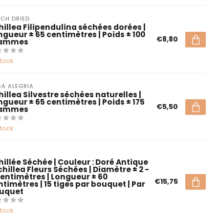
CH DRIED
hillea Filipendulina séchées dorées |
ngueur ± 65 centimètres | Poids ± 100
€8,80
ammes
stock
A ALEGRIA
hillea Silvestre séchées naturelles |
ngueur ± 65 centimètres | Poids ± 175
€5,50
ammes
stock
hillée Séchée | Couleur : Doré Antique
chillea Fleurs Séchées | Diamètre ± 2 -
centimètres | Longueur ± 60
€15,75
ntimètres | 15 tiges par bouquet | Par
uquet
stock