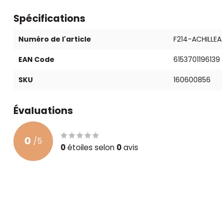
Spécifications
Numéro de l'article
F214-ACHILLE
EAN Code
6153701196139
SKU
160600856
Évaluations
0
/
5
0
étoiles selon
0
avis