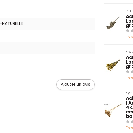
DUT
Ac
Lo
A-NATURELLE
gr
En 
CAS
Ac
Lo
gr
En 
Ajouter un avis
QC
Ac
| A
4 
ce
bo
En 