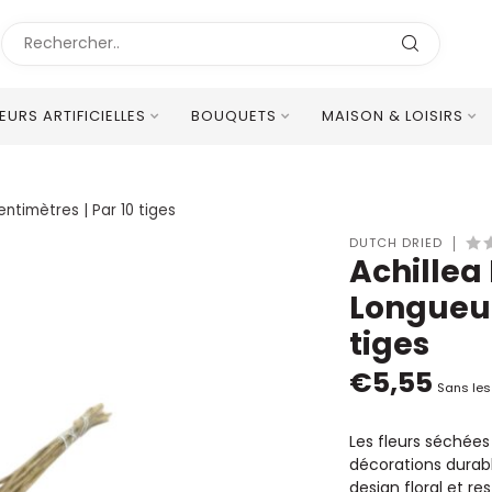
LEURS ARTIFICIELLES
BOUQUETS
MAISON & LOISIRS
Excellent Service Client Multilingue
entimètres | Par 10 tiges
DUTCH DRIED
Achillea
Longueur
tiges
€5,55
Sans les
Les fleurs séchées
décorations durabl
design floral et r