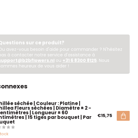
Questions sur ce produit?
Ou avez-vous besoin d'aide pour commander ? N'hésitez
pas à contacter notre service d'assistance à
support@b2bflowers.nl
ou
+31 6 8300 8125
. Nous
sommes heureux de vous aider !
 connexes
illée séchée | Couleur : Platine |
illea Fleurs séchées | Diamètre ± 2 -
centimètres | Longueur ± 60
€15,75
ntimètres | 15 tiges par bouquet | Par
uquet
stock