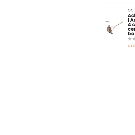
QC
Ac
| A
4 
ce
bo
En 