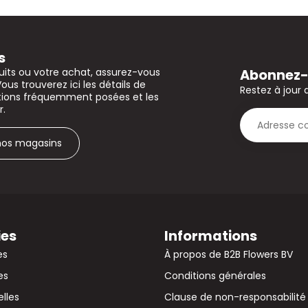
s
Abonnez-v
uits ou votre achat, assurez-vous
Vous trouverez ici les détails de
Restez à jour 
stions fréquemment posées et les
r.
 nos magasins
ies
Informations
es
À propos de B2B Flowers BV
es
Conditions générales
elles
Clause de non-responsabilité