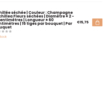
hillée séchée | Couleur : Champagne
chillea Fleurs séchées | Diamètre ± 2 -
centimètres | Longueur ± 60
€15,75
ntimètres | 15 tiges par bouquet | Par
uquet
stock