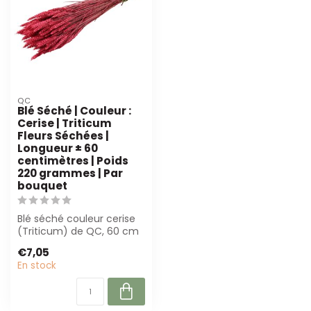
QC
Blé Séché | Couleur :
Cerise | Triticum
Fleurs Séchées |
Longueur ± 60
centimètres | Poids
220 grammes | Par
bouquet
Blé séché couleur cerise
(Triticum) de QC, 60 cm
de long et 220 g par
€7,05
bouquet. P...
En stock