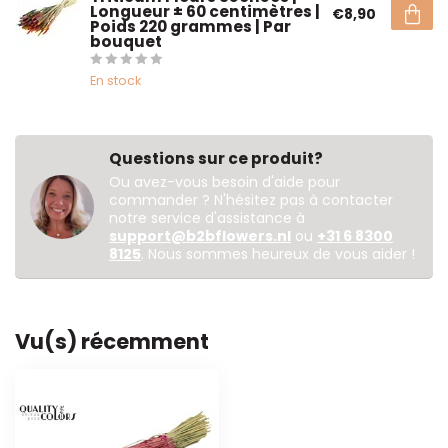
Longueur ± 60 centimètres |
€8,90
Poids 220 grammes | Par
bouquet
En stock
Questions sur ce produit?
Ou avez-vous besoin d'aide pour
commander ? N'hésitez pas à contacter
notre service d'assistance à
support@b2bflowers.nl
ou
+31 6 8300
8125
. Nous sommes heureux de vous aider !
Vu(s) récemment