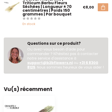
Triticum Barbu Fleurs
Séchées | Longueur ± 70
€8,00
centimètres | Poids 150
grammes | Par bouquet
En stock
Questions sur ce produit?
Ou avez-vous besoin d'aide pour
commander ? N'hésitez pas à contacter
notre service d'assistance à
support@b2bflowers.nl
ou
+31 6 8300
8125
. Nous sommes heureux de vous aider !
Vu(s) récemment