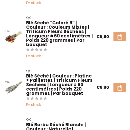
En stock
QC
Blé Séché “Coloré 6” |
Couleur : Couleurs Mixtes |
Triticum Fleurs Séchées |
Longueur ± 60 centimètres |
€8,90
Poids 220 grammes | Par
bouquet
En stock
QC
Blé Séché | Couleur : Platine
+ Paillettes | Triticum Fleurs
Séchées | Longueur ± 60
€8,90
centimètres | Poids 220
grammes | Par bouquet
En stock
QC
Blé Barbu Séché Blanchi |
Couleur : Naturelle |