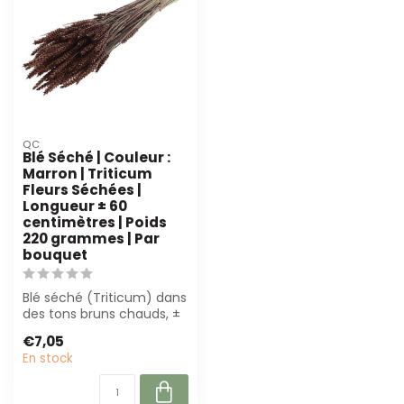
QC
Blé Séché | Couleur :
Marron | Triticum
Fleurs Séchées |
Longueur ± 60
centimètres | Poids
220 grammes | Par
bouquet
Blé séché (Triticum) dans
des tons bruns chauds, ±
60 cm de long et 220 g
€7,05
de poi...
En stock