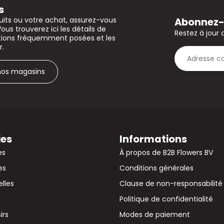
s
Abonnez-v
uits ou votre achat, assurez-vous
Vous trouverez ici les détails de
Restez à jour 
stions fréquemment posées et les
r.
 nos magasins
ies
Informations
es
À propos de B2B Flowers BV
es
Conditions générales
elles
Clause de non-responsabilité
Politique de confidentialité
irs
Modes de paiement