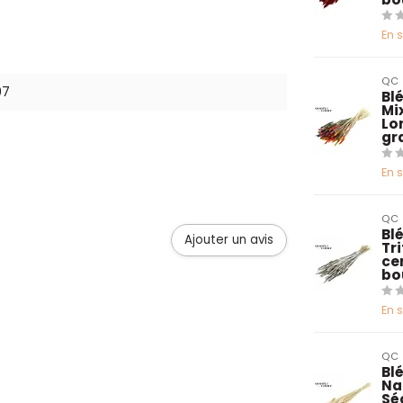
En 
QC
97
Bl
Mix
Lo
gr
En 
QC
Blé
Ajouter un avis
Tr
ce
bo
En 
QC
Bl
Na
Sé