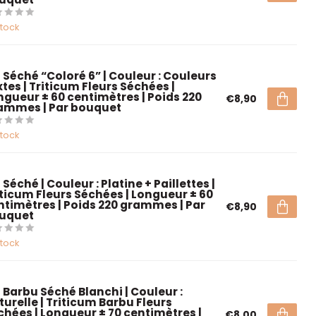
stock
é Séché “Coloré 6” | Couleur : Couleurs
tes | Triticum Fleurs Séchées |
ngueur ± 60 centimètres | Poids 220
€8,90
ammes | Par bouquet
stock
 Séché | Couleur : Platine + Paillettes |
iticum Fleurs Séchées | Longueur ± 60
ntimètres | Poids 220 grammes | Par
€8,90
uquet
stock
é Barbu Séché Blanchi | Couleur :
turelle | Triticum Barbu Fleurs
chées | Longueur ± 70 centimètres |
€8,00