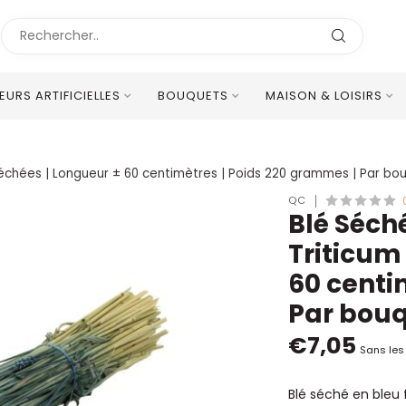
LEURS ARTIFICIELLES
BOUQUETS
MAISON & LOISIRS
Excellent Service Client Multilingue
s Séchées | Longueur ± 60 centimètres | Poids 220 grammes | Par bo
QC
Blé Séché
Triticum
60 centi
Par bou
€7,05
Sans les
Blé séché en bleu 