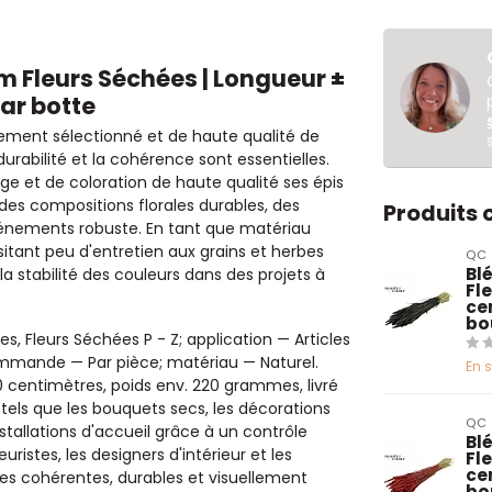
cum Fleurs Séchées | Longueur ±
ar botte
sement sélectionné et de haute qualité de
urabilité et la cohérence sont essentielles.
e et de coloration de haute qualité ses épis
des compositions florales durables, des
Produits
événements robuste. En tant que matériau
sitant peu d'entretien aux grains et herbes
QC
Blé
la stabilité des couleurs dans des projets à
Fl
ce
bo
es, Fleurs Séchées P - Z; application — Articles
 commande — Par pièce; matériau — Naturel.
En 
0 centimètres, poids env. 220 grammes, livré
tels que les bouquets secs, les décorations
QC
stallations d'accueil grâce à un contrôle
Blé
euristes, les designers d'intérieur et les
Fl
ce
es cohérentes, durables et visuellement
bo