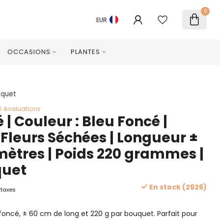
0
EUR
OCCASIONS
PLANTES
uquet
0 évaluations
 | Couleur : Bleu Foncé |
 Fleurs Séchées | Longueur ±
mètres | Poids 220 grammes |
quet
En stock (2626)
 taxes
foncé, ± 60 cm de long et 220 g par bouquet. Parfait pour