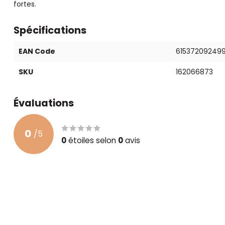
fortes.
Spécifications
EAN Code
61537209249
SKU
162066873
Évaluations
0
/
5
0
étoiles selon
0
avis