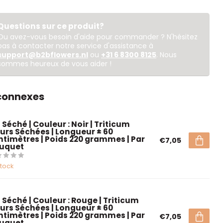
Questions sur ce produit?
Ou avez-vous besoin d'aide pour commander ? N'hésitez
pas à contacter notre service d'assistance à
support@b2bflowers.nl
ou
+31 6 8300 8125
. Nous
sommes heureux de vous aider !
 connexes
 Séché | Couleur : Noir | Triticum
eurs Séchées | Longueur ± 60
ntimètres | Poids 220 grammes | Par
€7,05
uquet
stock
 Séché | Couleur : Rouge | Triticum
eurs Séchées | Longueur ± 60
ntimètres | Poids 220 grammes | Par
€7,05
uquet