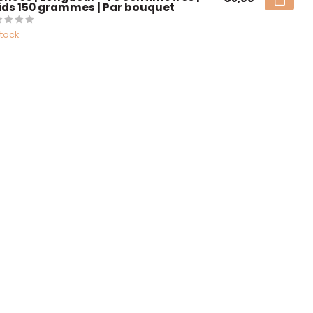
ids 150 grammes | Par bouquet
stock